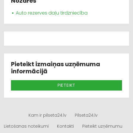
Nozares
Auto rezerves daļu tirdzniecība
Pieteikt izmaiņas uzņēmuma
informācijā
PIETEIKT
Kam ir pilseta24.lv
Pilseta24.lv
Lietošanas noteikumi
Kontakti
Pieteikt uzņēmumu