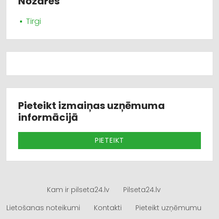
Nozares
Tirgi
Pieteikt izmaiņas uzņēmuma
informācijā
PIETEIKT
Kam ir pilseta24.lv
Pilseta24.lv
Lietošanas noteikumi
Kontakti
Pieteikt uzņēmumu