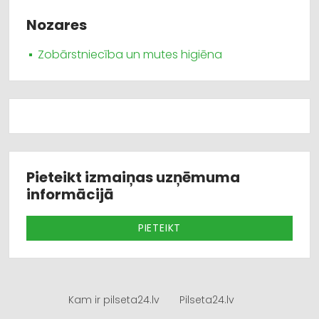
Nozares
Zobārstniecība un mutes higiēna
Pieteikt izmaiņas uzņēmuma
informācijā
PIETEIKT
Kam ir pilseta24.lv
Pilseta24.lv