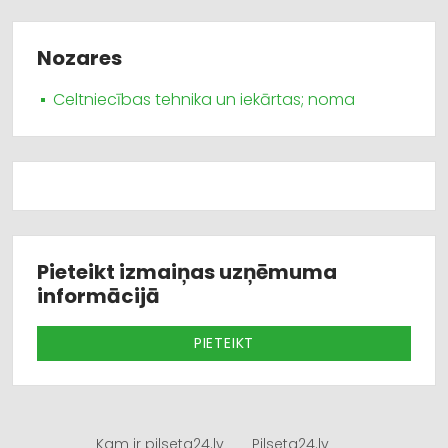
Nozares
Celtniecības tehnika un iekārtas; noma
Pieteikt izmaiņas uzņēmuma
informācijā
PIETEIKT
Kam ir pilseta24.lv
Pilseta24.lv