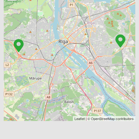
Leaflet
| ©
OpenStreetMap
contributors