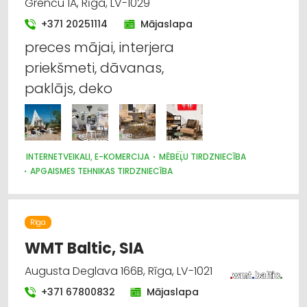
Grenču 1A, Rīga, LV-1029
Paklāji, paklāju serviss
+371 20251114
Mājaslapa
preces mājai, interjera
Papīra un tā izstrādājumu ražošana
priekšmeti, dāvanas,
Poligrāfijas pakalpojumi
paklājs, deko
Pulksteņu tirdzniecība
Reklāma
INTERNETVEIKALI, E-KOMERCIJA
MĒBEĻU TIRDZNIECĪBA
APGAISMES TEHNIKAS TIRDZNIECĪBA
PAKLĀJI, PAKLĀJU SERVISS
DIZAINS UN INTERJERS; PRIEKŠMETI UN PAKALPOJUMI
TRAUKI
TEKSTILIZSTRĀDĀJUMU TIRDZNIECĪBA
Rīga
GULTAS VEĻA UN PIEDERUMI
PULKSTEŅU TIRDZNIECĪBA
SUVENĪRI, DĀVANAS
WMT Baltic, SIA
Augusta Deglava 166B, Rīga, LV-1021
+371 67800832
Mājaslapa