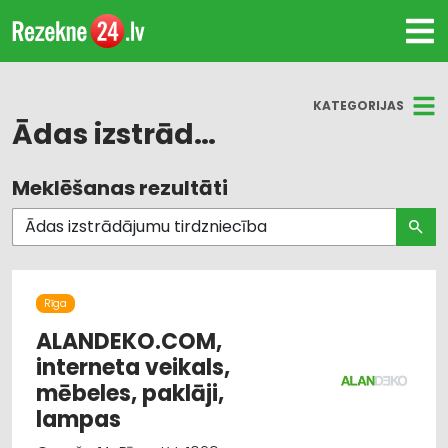
KATEGORIJAS
Ādas izstrādājumu tirdzniecība
Meklēšanas rezultāti
Visas nozares
Apgaismes tehnikas tirdzniecība
Dizains un interjers; priekšmeti un pakalpojumi
Rīga
Gultas veļa un piederumi
ALANDEKO.COM,
interneta veikals,
Internetveikali, e-komercija
mēbeles, paklāji,
lampas
Mēbeļu tirdzniecība