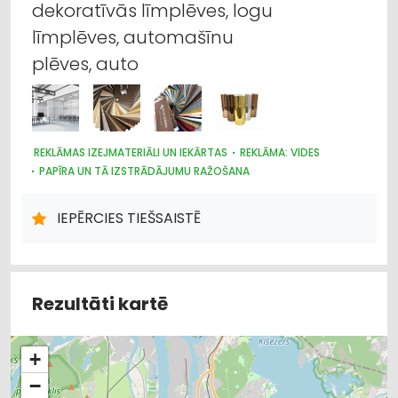
dekoratīvās līmplēves, logu
līmplēves, automašīnu
plēves, auto
REKLĀMAS IZEJMATERIĀLI UN IEKĀRTAS
REKLĀMA: VIDES
PAPĪRA UN TĀ IZSTRĀDĀJUMU RAŽOŠANA
POLIGRĀFIJAS PAKALPOJUMI
REKLĀMA
TIRDZNIECĪBAS IEKĀRTAS
IEPĒRCIES TIEŠSAISTĒ
Rezultāti kartē
+
−