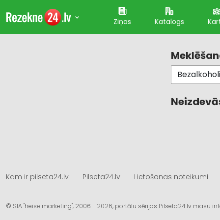
Ziņas
Katalogs
Kar
Meklēšana
Neizdevās
Kam ir pilseta24.lv
Pilseta24.lv
Lietošanas noteikumi
© SIA "heise marketing", 2006 - 2026, portālu sērijas Pilseta24.lv masu 