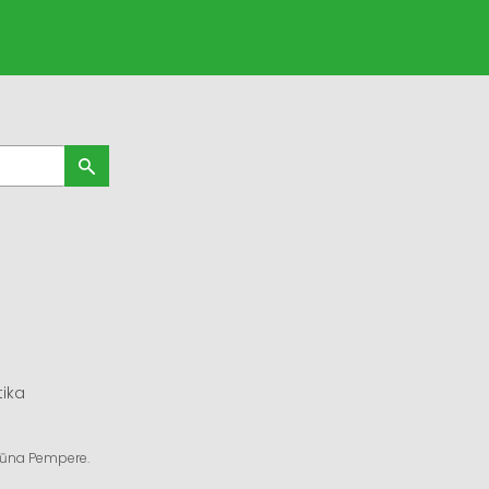
tika
ngūna Pempere.