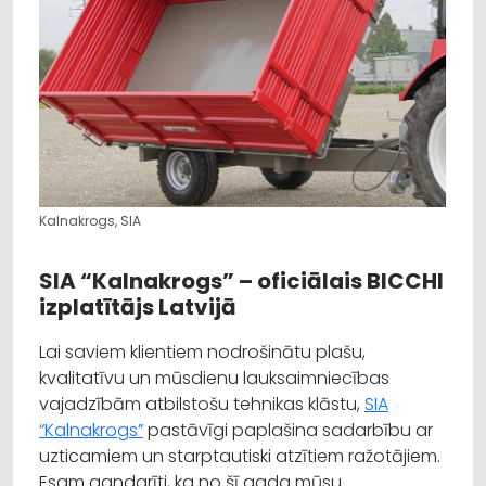
Kalnakrogs, SIA
SIA “Kalnakrogs” – oficiālais BICCHI
izplatītājs Latvijā
Lai saviem klientiem nodrošinātu plašu,
kvalitatīvu un mūsdienu lauksaimniecības
vajadzībām atbilstošu tehnikas klāstu,
SIA
“Kalnakrogs”
pastāvīgi paplašina sadarbību ar
uzticamiem un starptautiski atzītiem ražotājiem.
Esam gandarīti, ka no šī gada mūsu