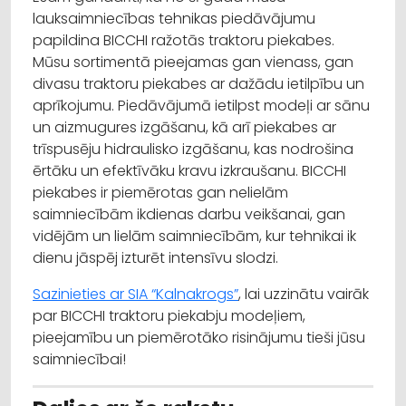
lauksaimniecības tehnikas piedāvājumu
papildina BICCHI ražotās traktoru piekabes.
Mūsu sortimentā pieejamas gan vienass, gan
divasu traktoru piekabes ar dažādu ietilpību un
aprīkojumu. Piedāvājumā ietilpst modeļi ar sānu
un aizmugures izgāšanu, kā arī piekabes ar
trīspusēju hidraulisko izgāšanu, kas nodrošina
ērtāku un efektīvāku kravu izkraušanu. BICCHI
piekabes ir piemērotas gan nelielām
saimniecībām ikdienas darbu veikšanai, gan
vidējām un lielām saimniecībām, kur tehnikai ik
dienu jāspēj izturēt intensīvu slodzi.
Sazinieties ar SIA “Kalnakrogs”
, lai uzzinātu vairāk
par BICCHI traktoru piekabju modeļiem,
pieejamību un piemērotāko risinājumu tieši jūsu
saimniecībai!