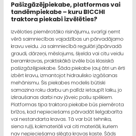
Pašizgāzējpiekabe, platformas vai
tandēmpiekabe – kuru BICCHI
traktora piekabi izvēlēties?
Izvēloties piemērotāko risinājumu, svarīgi ņemt
vērā saimniecības vajadzības un pārvadājamo
kravu veidu. Ja saimniecībā regulāri jāpārvadā
graudi, dārzeņi, mēslojums, šķelda vai citu veidu
beramkravas, praktiskākā izvēle būs klasiskā
pašizgāzējpiekabe. Šāda piekabe ļauj ātri un ērti
izbērt kravu, izmantojot hidraulisko izgāšanas
mehānismu. Šis piekabes modelis būtiski
samazina roku darbu un palīdz ietaupīt laiku, jo
izkraušanas darbi nav jāveic pašu spēkiem.
Platformas tipa traktora piekabe būs piemērota
brīžos, kad nepieciešams pārvadāt lielgabarīta
vai nestandarta kravas. Tā var būt tehnika,
siena ruļļi, kokmateriāli vai citi materiāli, kuriem
nav nepieciešama slēgta kravas kaste. Šāds