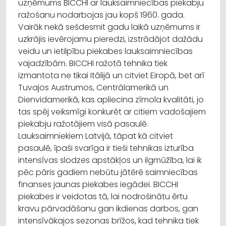
uzņēmums BICCHI ar lauksaimniecības piekabju
ražošanu nodarbojas jau kopš 1960. gada.
Vairāk nekā sešdesmit gadu laikā uzņēmums ir
uzkrājis ievērojamu pieredzi, izstrādājot dažādu
veidu un ietilpību piekabes lauksaimniecības
vajadzībām. BICCHI ražotā tehnika tiek
izmantota ne tikai Itālijā un citviet Eiropā, bet arī
Tuvajos Austrumos, Centrālamerikā un
Dienvidamerikā, kas apliecina zīmola kvalitāti, jo
tas spēj veiksmīgi konkurēt ar citiem vadošajiem
piekabju ražotājiem visā pasaulē.
Lauksaimniekiem Latvijā, tāpat kā citviet
pasaulē, īpaši svarīga ir tieši tehnikas izturība
intensīvas slodzes apstākļos un ilgmūžība, lai ik
pēc pāris gadiem nebūtu jātērē saimniecības
finanses jaunas piekabes iegādei. BICCHI
piekabes ir veidotas tā, lai nodrošinātu ērtu
kravu pārvadāšanu gan ikdienas darbos, gan
intensīvākajos sezonas brīžos, kad tehnika tiek