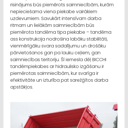
risinājums būs piemērots saimniecībām, kurām
nepieciešama viena piekabe vairākiem
uzdevumiem. Savukārt intensīvam darba
ritmam un lielākām saimniecībām būs
piemērota tandēma tipa piekabe – tandēma
ass konstrukcija nodrošina labāku stabilitāti,
vienmērīgāku svara sadalījumu un drošāku
pārvietošanos gan pa lauku ceļiem, gan
saimniecības teritoriju. Šī iemesla dēļ BICCHI
tandēmpiekabes ar hidraulisko izgāšanu ir
piemērotas saimniecībām, kur svarīga ir
efektivitāte un izturība pat sarežģītos darba
apstākļos.