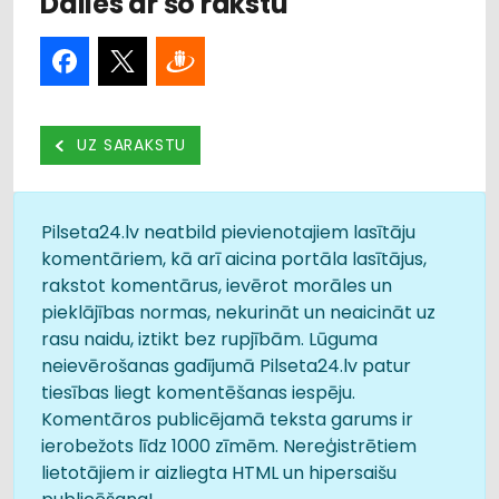
Dalies ar šo rakstu
UZ SARAKSTU
Pilseta24.lv neatbild pievienotajiem lasītāju
komentāriem, kā arī aicina portāla lasītājus,
rakstot komentārus, ievērot morāles un
pieklājības normas, nekurināt un neaicināt uz
rasu naidu, iztikt bez rupjībām. Lūguma
neievērošanas gadījumā Pilseta24.lv patur
tiesības liegt komentēšanas iespēju.
Komentāros publicējamā teksta garums ir
ierobežots līdz 1000 zīmēm. Nereģistrētiem
lietotājiem ir aizliegta HTML un hipersaišu