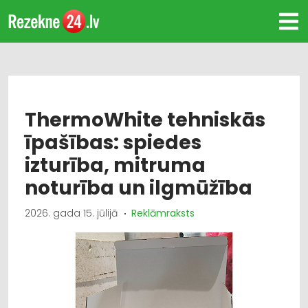
ThermoWhite tehniskās
īpašības: spiedes
izturība, mitruma
noturība un ilgmūžība
2026. gada 15. jūlijā
Reklāmraksts