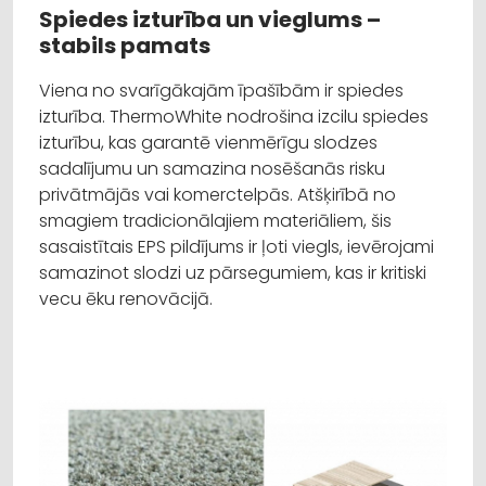
Spiedes izturība un vieglums –
stabils pamats
Viena no svarīgākajām īpašībām ir spiedes
izturība. ThermoWhite nodrošina izcilu spiedes
izturību, kas garantē vienmērīgu slodzes
sadalījumu un samazina nosēšanās risku
privātmājās vai komerctelpās. Atšķirībā no
smagiem tradicionālajiem materiāliem, šis
sasaistītais EPS pildījums ir ļoti viegls, ievērojami
samazinot slodzi uz pārsegumiem, kas ir kritiski
vecu ēku renovācijā.