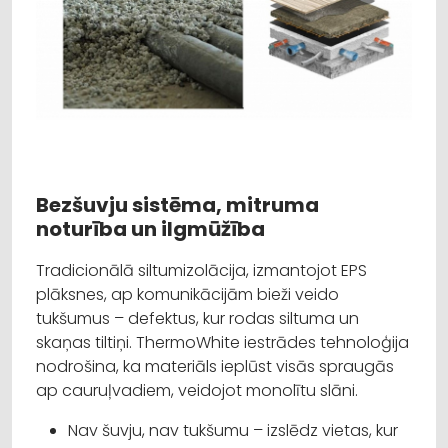
Bezšuvju sistēma, mitruma
noturība un ilgmūžība
Tradicionālā siltumizolācija, izmantojot EPS
plāksnes, ap komunikācijām bieži veido
tukšumus – defektus, kur rodas siltuma un
skaņas tiltiņi. ThermoWhite iestrādes tehnoloģija
nodrošina, ka materiāls ieplūst visās spraugās
ap cauruļvadiem, veidojot monolītu slāni.
Nav šuvju, nav tukšumu – izslēdz vietas, kur