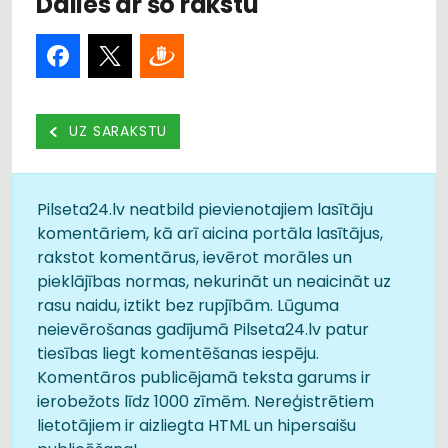
Dalies ar šo rakstu
UZ SARAKSTU
Pilseta24.lv neatbild pievienotajiem lasītāju
komentāriem, kā arī aicina portāla lasītājus,
rakstot komentārus, ievērot morāles un
pieklājības normas, nekurināt un neaicināt uz
rasu naidu, iztikt bez rupjībām. Lūguma
neievērošanas gadījumā Pilseta24.lv patur
tiesības liegt komentēšanas iespēju.
Komentāros publicējamā teksta garums ir
ierobežots līdz 1000 zīmēm. Nereģistrētiem
lietotājiem ir aizliegta HTML un hipersaišu