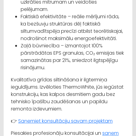
uzkrāties mitrumam un veidoties
pelējumam.
Faktiskā efektivitāte – reālie mērījumi rāda,
ka bezšuvju struktūras dēļ faktiskā
siltumvadītspēja precīzi atbilst teorētiskajai,
nodrošinot maksimālu energoefektivitāti.
Zaļā būvniecība – izmantojot 100%
pārstrādātas EPS granulas, CO₂ emisijas tiek
samazinātas par 21%, sniedzot ilgtspējīgu
risinājumu.
Kvalitatīva grīdas siltināšana ir ilgtermiņa
ieguldījums. Izvēloties ThermoWhite, jūs iegūstat
konstrukciju, kas kalpos desmitiem gadu bez
tehnisko īpašību zaudēšanas un papildu
remonta izdevumiem.
👉
Saņemiet konsultāciju savam projektam
Piesakies profesionāļu konsultācijai un
saņem