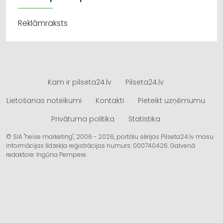
Reklāmraksts
Kam ir pilseta24.lv
Pilseta24.lv
Lietošanas noteikumi
Kontakti
Pieteikt uzņēmumu
Privātuma politika
Statistika
© SIA "heise marketing", 2006 - 2026, portālu sērijas Pilseta24.lv masu
informācijas līdzekļa reģistrācijas numurs: 000740426. Galvenā
redaktore: Ingūna Pempere.