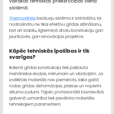
vairākas tehniskās priekšrocības vienā
sistēmā.
ThermoWhite
bezšuvju sistēma ir izstrādāta, lai
nodrošinātu ne tikai efektīvu grīdas siltināšanu,
bet arī stabilu, ilgtermiņā drošu konstrukciju gan
jaunbūvēs, gan renovācijas projektos.
Kāpēc tehniskās īpašības ir tik
svarīgas?
Ikdienā grīdas konstrukcija tiek pakļauta
mehāniskai slodzei, mitrumam un vibrācijām. Ja
izvēlētais materiāls nav piemērots, laika gaitā
rodas grīdas deformācijas, plaisas un nopietni
siltuma zudumi. Tāpēc profesionālā būvniecībā
galvenā uzmanība tiek pievērsta materiāla
tehniskajiem parametriem.