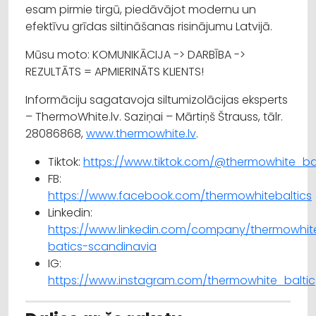
esam pirmie tirgū, piedāvājot modernu un
efektīvu grīdas siltināšanas risinājumu Latvijā.
Mūsu moto: KOMUNIKĀCIJA -> DARBĪBA ->
REZULTĀTS = APMIERINĀTS KLIENTS!
Informāciju sagatavoja siltumizolācijas eksperts
– ThermoWhite.lv. Saziņai – Mārtiņš Štrauss, tālr.
28086868,
www.thermowhite.lv
.
Tiktok:
https://www.tiktok.com/@thermowhite_bal
FB:
https://www.facebook.com/thermowhitebaltics
Linkedin:
https://www.linkedin.com/company/thermowhit
batics-scandinavia
IG:
https://www.instagram.com/thermowhite_baltic