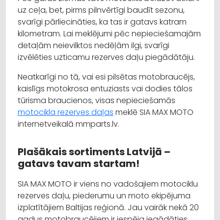
uz ceļa, bet, pirms pilnvērtīgi baudīt sezonu,
svarīgi pārliecināties, ka tas ir gatavs katram
kilometram. Lai meklējumi pēc nepieciešamajām
detaļām neievilktos nedēļām ilgi, svarīgi
izvēlēties uzticamu rezerves daļu piegādātāju.
Neatkarīgi no tā, vai esi pilsētas motobraucējs,
kaislīgs motokrosa entuziasts vai dodies tālos
tūrisma braucienos, visas nepieciešamās
motocikla rezerves daļas
meklē SIA MAX MOTO
internetveikalā mmparts.lv.
Plašākais sortiments Latvijā –
gatavs tavam startam!
SIA MAX MOTO ir viens no vadošajiem motociklu
rezerves daļu, piederumu un moto ekipējuma
izplatītājiem Baltijas reģionā. Jau vairāk nekā 20
gadus motobraucējiem ir iespēja iegādāties