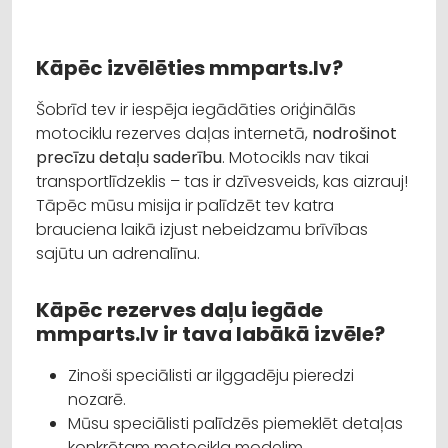
Kāpēc izvēlēties mmparts.lv?
Šobrīd tev ir iespēja iegādāties oriģinālās
motociklu rezerves daļas internetā,
nodrošinot
precīzu detaļu saderību
. Motocikls nav tikai
transportlīdzeklis – tas ir dzīvesveids, kas aizrauj!
Tāpēc mūsu misija ir palīdzēt tev katra
brauciena laikā izjust nebeidzamu brīvības
sajūtu un adrenalīnu.
Kāpēc rezerves daļu iegāde
mmparts.lv ir tava labākā izvēle?
Zinoši speciālisti ar ilggadēju pieredzi
nozarē.
Mūsu speciālisti palīdzēs piemeklēt detaļas
konkrētam motocikla modelim.