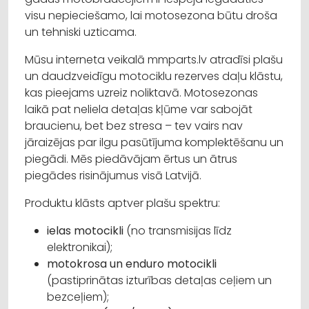
visu nepieciešamo, lai motosezona būtu droša
un tehniski uzticama.
Mūsu interneta veikalā mmparts.lv atradīsi plašu
un daudzveidīgu motociklu rezerves daļu klāstu,
kas pieejams uzreiz noliktavā. Motosezonas
laikā pat neliela detaļas kļūme var sabojāt
braucienu, bet bez stresa – tev vairs nav
jāraizējas par ilgu pasūtījuma komplektēšanu un
piegādi. Mēs piedāvājam ērtus un ātrus
piegādes risinājumus visā Latvijā.
Produktu klāsts aptver plašu spektru:
ielas motocikli
(no transmisijas līdz
elektronikai);
motokrosa un enduro motocikli
(pastiprinātas izturības detaļas ceļiem un
bezceļiem);