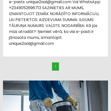
e-pasts: unique2aal@gmail.com Vai WhatsApp:
+2349052696713 SAZINIETIES AR MUMS,
IZMANTOJOT ZEMĀK NORĀDĪTO INFORMĀCIJU,
LAI PIETEIKTOS: AIZDEVUMA SUMMA: ILGUMS:
TĀLRUŅA NUMURS: VALSTS: NODARBĪBA: Kā jūs
mūs atradāt?: Ņemiet vērā, ka visi e-pasti ir
jānosūta mums, izmantojot:
unique2aal@gmail.com
1