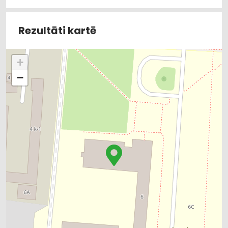
Rezultāti kartē
+
−