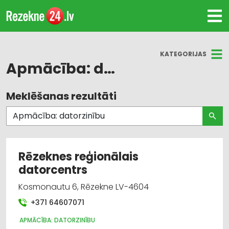
KATEGORIJAS
Apmācība: datorzinību
Meklēšanas rezultāti
Visas nozares
Apmācība: datorzinību
Rēzeknes reģionālais
datorcentrs
Kosmonautu 6, Rēzekne LV-4604
+371 64607071
APMĀCĪBA: DATORZINĪBU