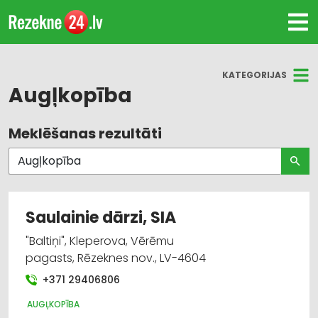
KATEGORIJAS
Augļkopība
Meklēšanas rezultāti
Visas nozares
Augļkopība
Sēklas un stādi
Saulainie dārzi, SIA
Dārza tehnika un inventārs
"Baltiņi", Kleperova, Vērēmu
pagasts, Rēzeknes nov., LV-4604
Labiekārtošana, apzaļumošana
+371 29406806
Agroķīmija, mēslošanas līdzekļi
AUGĻKOPĪBA