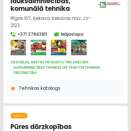
lauksaimniecības,
komunālā tehnika
Rīgas 107, Ķekava, Ķekavas nov., LV-
2123
+371 27843811
Mājaslapa
DEGVIELAS, NAFTAS PRODUKTU TIRDZNIECĪBA
LAUKSAIMNIECĪBAS TEHNIKAS UN TRAKTORTEHNIKAS
TIRDZNIECĪBA
IEKRAUŠANAS UN IZKRAUŠANAS TEHNIKA
LAUKSAIMNIECĪBAS TEHNIKAS UN TRAKTORTEHNIKAS NOMA
Tehnikas katalogs
LAUKSAIMNIECĪBAS TEHNIKAS UN TRAKTORTEHNIKAS REZERVES
DAĻAS
MOTORU EĻĻAS, SMĒRVIELAS
MEŽKOPĪBAS UN MEŽIZSTRĀDES TEHNIKA
AUTO ĶĪMIJA, AUTO KRĀSAS
Tukums
LABIEKĀRTOŠANA, APZAĻUMOŠANA
UZKOPŠANAS SERVISS
Pūres dārzkopības
DĀRZA TEHNIKA UN INVENTĀRS