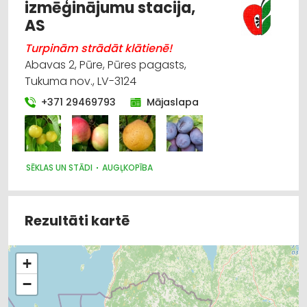
LAUKSAIMNIECĪBAS TEHNIKAS UN TRAKTORTEHNIKAS
izmēģinājumu stacija,
LABOŠANA, REMONTS
AS
Turpinām strādāt klātienē!
Abavas 2, Pūre, Pūres pagasts,
Tukuma nov., LV-3124
+371 29469793
Mājaslapa
SĒKLAS UN STĀDI
AUGĻKOPĪBA
Rezultāti kartē
+
−