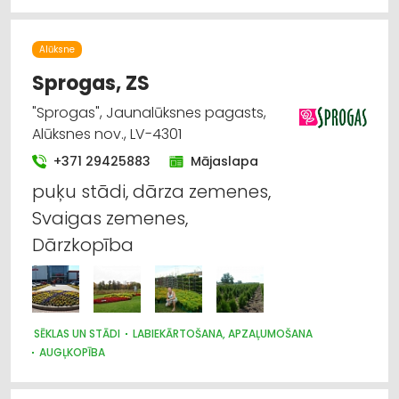
Augkopība un tehniskās kultūras
Alūksne
Auto ķīmija, auto krāsas
Sprogas, ZS
Bērnu preču tirdzniecība
"Sprogas", Jaunalūksnes pagasts,
Alūksnes nov., LV-4301
Degvielas, naftas produktu tirdzniecība
+371 29425883
Mājaslapa
puķu stādi, dārza zemenes,
Higiēnas preces
Svaigas zemenes,
Dārzkopība
SĒKLAS UN STĀDI
LABIEKĀRTOŠANA, APZAĻUMOŠANA
AUGĻKOPĪBA