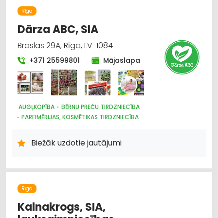
Rīga
Dārza ABC, SIA
Braslas 29A, Rīga, LV-1084
+371 25599801
Mājaslapa
AUGĻKOPĪBA
BĒRNU PREČU TIRDZNIECĪBA
PARFIMĒRIJAS, KOSMĒTIKAS TIRDZNIECĪBA
SUVENĪRI, DĀVANAS
SAIMNIECĪBAS PREČU TIRDZNIECĪBA
HIGIĒNAS PRECES
Biežāk uzdotie jautājumi
ZOOPRECES, DZĪVNIEKU KOPŠANA UN APRŪPE
INTERNETVEIKALI, E-KOMERCIJA
ĶĪMISKĀS PRECES
HOBIJA PRECES
SĒKLAS UN STĀDI
AGROĶĪMIJA, MĒSLOŠANAS LĪDZEKĻI
DĀRZA TEHNIKA UN INVENTĀRS
Rīga
AUGKOPĪBA UN TEHNISKĀS KULTŪRAS
Kalnakrogs, SIA,