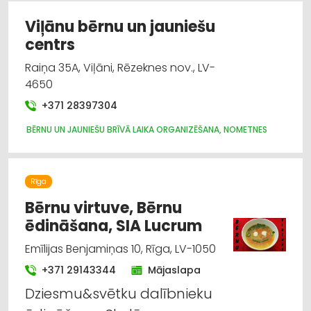
Viļānu bērnu un jauniešu
centrs
Raiņa 35A, Viļāni, Rēzeknes nov., LV-
4650
+371 28397304
BĒRNU UN JAUNIEŠU BRĪVĀ LAIKA ORGANIZĒŠANA, NOMETNES
Rīga
Bērnu virtuve, Bērnu
ēdināšana, SIA Lucrum
Emīlijas Benjamiņas 10, Rīga, LV-1050
+371 29143344
Mājaslapa
Dziesmu&svētku dalībnieku