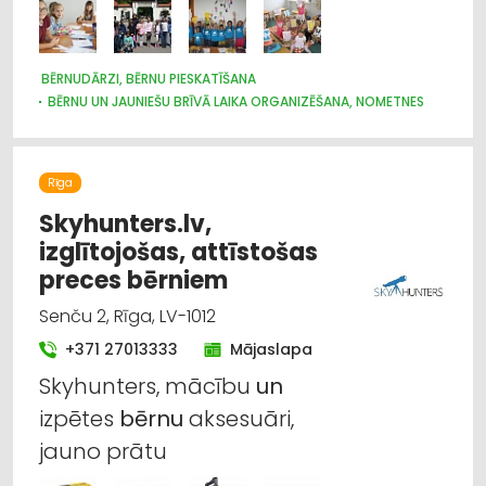
BĒRNUDĀRZI, BĒRNU PIESKATĪŠANA
BĒRNU UN JAUNIEŠU BRĪVĀ LAIKA ORGANIZĒŠANA, NOMETNES
Rīga
Skyhunters.lv,
izglītojošas, attīstošas
preces bērniem
Senču 2, Rīga, LV-1012
+371 27013333
Mājaslapa
Skyhunters, mācību
un
izpētes
bērnu
aksesuāri,
jauno prātu