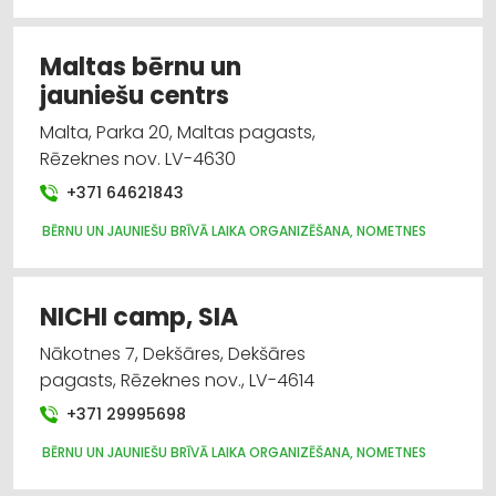
Izglītība: vispārējā
Medicīniskā palīdzība: rehabilitācija
Maltas bērnu un
jauniešu centrs
Sporta organizācijas
Malta, Parka 20, Maltas pagasts,
Rēzeknes nov. LV-4630
Sporta un tūrisma preču tirdzniecība
+371 64621843
Sporta un tūrisma preču vairumtirdzniecība
BĒRNU UN JAUNIEŠU BRĪVĀ LAIKA ORGANIZĒŠANA, NOMETNES
Ēdienu piegāde
NICHI camp, SIA
Nākotnes 7, Dekšāres, Dekšāres
pagasts, Rēzeknes nov., LV-4614
+371 29995698
BĒRNU UN JAUNIEŠU BRĪVĀ LAIKA ORGANIZĒŠANA, NOMETNES