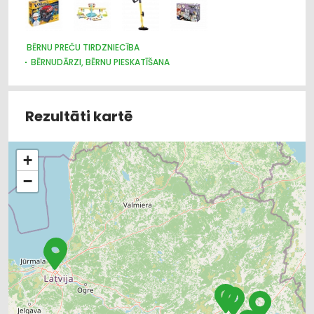
BĒRNU PREČU TIRDZNIECĪBA
BĒRNUDĀRZI, BĒRNU PIESKATĪŠANA
BĒRNU PREČU VAIRUMTIRDZNIECĪBA
BĒRNU UN JAUNIEŠU BRĪVĀ LAIKA ORGANIZĒŠANA, NOMETNES
SPORTA ORGANIZĀCIJAS
Rezultāti kartē
SPORTA UN TŪRISMA PREČU TIRDZNIECĪBA
SPORTA UN TŪRISMA PREČU VAIRUMTIRDZNIECĪBA
MEDICĪNISKĀ PALĪDZĪBA: REHABILITĀCIJA
+
IZGLĪTĪBA: VISPĀRĒJĀ
−