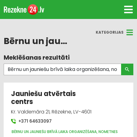
KATEGORIJAS
Bērnu un jauniešu brīvā laika organizēšana, nometnes
Meklēšanas rezultāti
Visas nozares
Bērnu un jauniešu brīvā laika organizēšana,
nometnes
Jauniešu atvērtais
Bērnudārzi, bērnu pieskatīšana
centrs
Bērnu preču tirdzniecība
Kr. Valdemāra 21, Rēzekne, LV-4601
+371 64633097
Bērnu preču vairumtirdzniecība
BĒRNU UN JAUNIEŠU BRĪVĀ LAIKA ORGANIZĒŠANA, NOMETNES