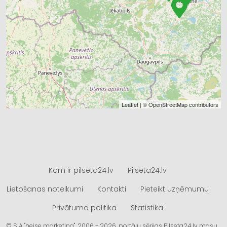
Leaflet
| ©
OpenStreetMap
contributors
Kam ir pilseta24.lv
Pilseta24.lv
Lietošanas noteikumi
Kontakti
Pieteikt uzņēmumu
Privātuma politika
Statistika
© SIA "heise marketing", 2006 - 2026, portālu sērijas Pilseta24.lv masu