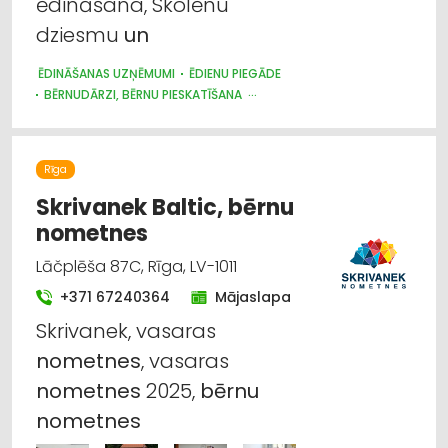
ēdināšana, Skolēnu
dziesmu
un
ĒDINĀŠANAS UZŅĒMUMI
ĒDIENU PIEGĀDE
BĒRNUDĀRZI, BĒRNU PIESKATĪŠANA
BĒRNU UN JAUNIEŠU BRĪVĀ LAIKA ORGANIZĒŠANA, NOMETNES
Rīga
Skrivanek Baltic, bērnu
nometnes
Lāčplēša 87C, Rīga, LV-1011
+371 67240364
Mājaslapa
Skrivanek, vasaras
nometnes
, vasaras
nometnes
2025,
bērnu
nometnes