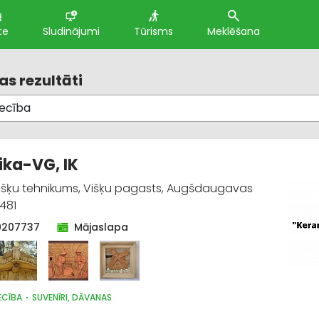
te
Sludinājumi
Tūrisms
Meklēšana
s rezultāti
ka-VG, IK
Višķu tehnikums, Višķu pagasts, Augšdaugavas
5481
9207737
Mājaslapa
ECĪBA
SUVENĪRI, DĀVANAS