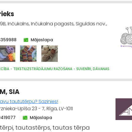
rieks
9B, Inčukalns, Inčukalna pagasts, Siguldas nov.,
6359988
Mājaslapa
ECĪBA
TEKSTILIZSTRĀDĀJUMU RAŽOŠANA
SUVENĪRI, DĀVANAS
M, SIA
savu taututērpu? Sazinies!
rznieka-Upīša 23 - 7, Rīga, LV-1011
9419077
Mājaslapa
tērpi, tautastērps, tautas tērpa