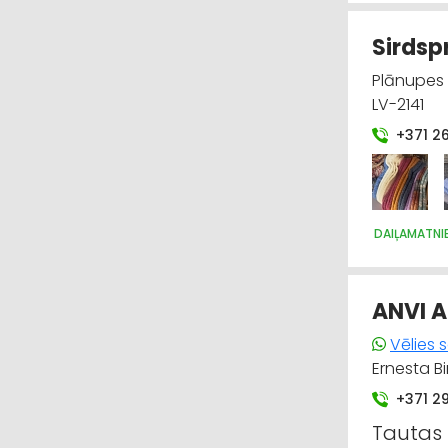
Sirdsp
Plānupes 
LV-2141
+371 2
DAIĻAMATNI
ANVI A
Vēlies 
Ernesta Bi
+371 2
Tautas 