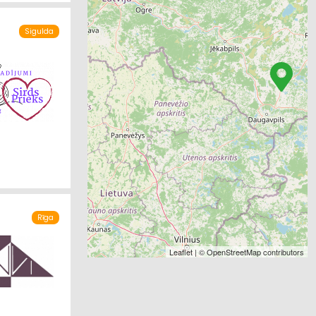
Sigulda
Rīga
Leaflet
| ©
OpenStreetMap
contributors