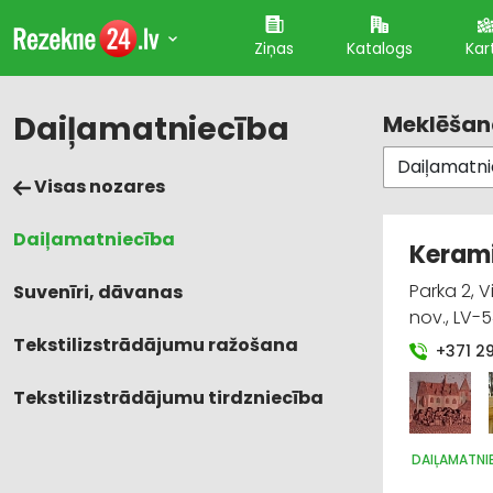
Ziņas
Katalogs
Kar
Daiļamatniecība
Meklēšana
Visas nozares
Daiļamatniecība
Kerami
Parka 2, 
Suvenīri, dāvanas
nov., LV-
Tekstilizstrādājumu ražošana
+371 2
Tekstilizstrādājumu tirdzniecība
DAIĻAMATNI