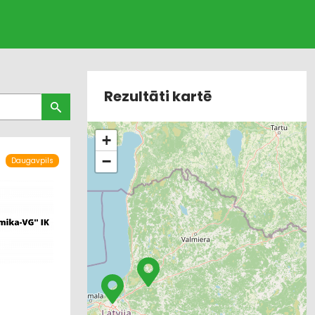
Rezultāti kartē
+
−
Daugavpils