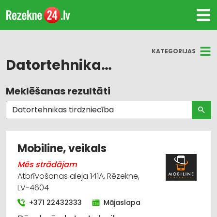
KATEGORIJAS
Datortehnikas tirdzniecība
Meklēšanas rezultāti
Visas nozares
Datortehnikas tirdzniecība
Biroja tehnika un iekārtas
Mobiline, veikals
Datortehnikas un biroja tehnikas apkalpošana,
Mēs strādājam
serviss
Atbrīvošanas aleja 141A, Rēzekne,
LV-4604
Apdrošināšanas starpniecība
+371 22432333
Mājaslapa