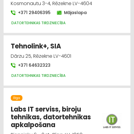
Kosmonautu 3-4, Rēzekne LV-4604
+371 29406395
Mājaslapa
DATORTEHNIKAS TIRDZNIECĪBA
Tehnolink+, SIA
Dārzu 25, Rēzekne LV-4601
+371 64632323
DATORTEHNIKAS TIRDZNIECĪBA
Rīga
Labs IT serviss, biroju
tehnikas, datortehnikas
apkalpošana