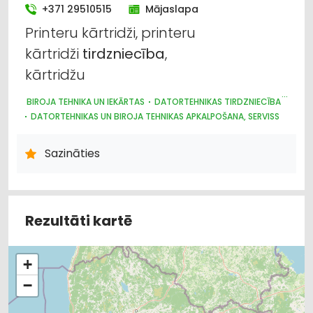
+371 29510515
Mājaslapa
Printeru kārtridži, printeru
kārtridži
tirdzniecība
,
kārtridžu
BIROJA TEHNIKA UN IEKĀRTAS
DATORTEHNIKAS TIRDZNIECĪBA
DATORTEHNIKAS UN BIROJA TEHNIKAS APKALPOŠANA, SERVISS
INTERNETVEIKALI, E-KOMERCIJA
Sazināties
Rezultāti kartē
+
−