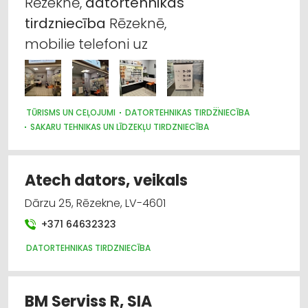
Rēzeknē,
datortehnikas
Internetveikali, e-komercija
tirdzniecība
Rēzeknē,
Sakaru tehnikas un līdzekļu tirdzniecība
mobilie telefoni uz
Tūrisms un ceļojumi
TŪRISMS UN CEĻOJUMI
DATORTEHNIKAS TIRDZNIECĪBA
SAKARU TEHNIKAS UN LĪDZEKĻU TIRDZNIECĪBA
APDROŠINĀŠANAS STARPNIECĪBA
Atech dators, veikals
Dārzu 25, Rēzekne, LV-4601
+371 64632323
DATORTEHNIKAS TIRDZNIECĪBA
BM Serviss R, SIA