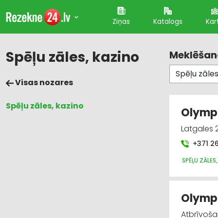
Ziņas
Katalogs
Kar
Spēļu zāles, kazino
Meklēšana
Visas nozares
Spēļu zāles, kazino
Olympi
Latgales 
+371 2
SPĒĻU ZĀLES
Olympi
Atbrīvoša