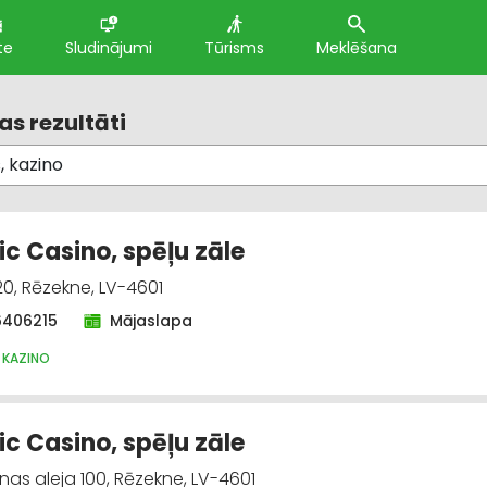
te
Sludinājumi
Tūrisms
Meklēšana
s rezultāti
c Casino, spēļu zāle
20, Rēzekne, LV-4601
6406215
Mājaslapa
, KAZINO
c Casino, spēļu zāle
nas aleja 100, Rēzekne, LV-4601