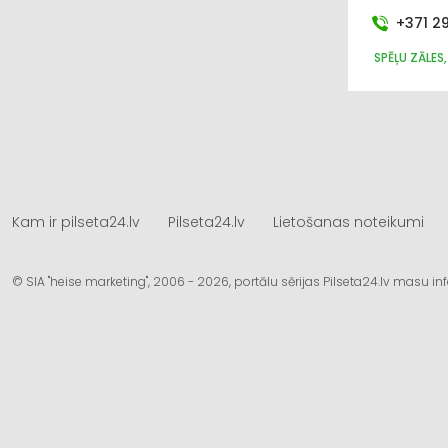
+371 2
SPĒĻU ZĀLES
Kam ir pilseta24.lv
Pilseta24.lv
Lietošanas noteikumi
© SIA "heise marketing", 2006 - 2026, portālu sērijas Pilseta24.lv masu 