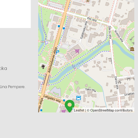
tika
ngūna Pempere.
Leaflet
| ©
OpenStreetMap
contributors