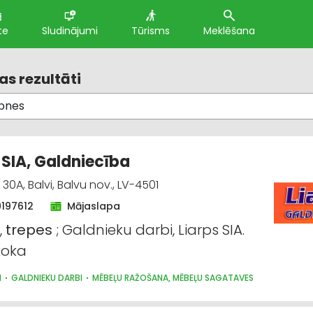
te
Sludinājumi
Tūrisms
Meklēšana
s rezultāti
, SIA, Galdniecība
0A, Balvi, Balvu nov., LV-4501
9197612
Mājaslapa
,
trepes
; Galdnieku darbi, Liarps SIA.
koka
I
GALDNIEKU DARBI
MĒBEĻU RAŽOŠANA, MĒBEĻU SAGATAVES