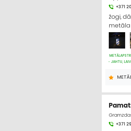
+371 2
žogi, d
metāla 
METĀLAPST
JAHTU, LAI
RESTAURĀC
LAUKSAIMNI
METĀ
Pamats
Gramzdas 
+371 2