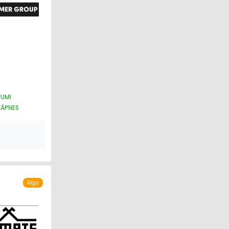
JUMI
KĀPNES
Rīga