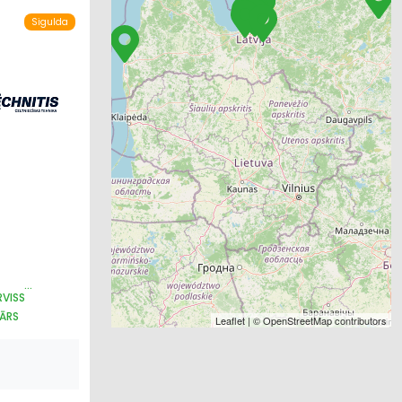
Sigulda
RVISS
TĀRS
Leaflet
| ©
OpenStreetMap
contributors
OŠANA
I
KĀPNES