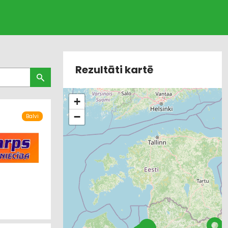
Rezultāti kartē
+
−
Balvi