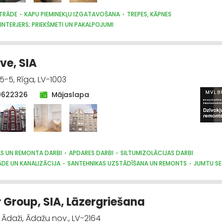
TRĀDE
KAPU PIEMINEKĻU IZGATAVOŠANA
TREPES, KĀPNES
 INTERJERS; PRIEKŠMETI UN PAKALPOJUMI
e, SIA
5-5, Rīga, LV-1003
0622326
Mājaslapa
AS UN REMONTA DARBI
APDARES DARBI
SILTUMIZOLĀCIJAS DARBI
DE UN KANALIZĀCIJA
SANTEHNIKAS UZSTĀDĪŠANA UN REMONTS
JUMTU S
IJA
BŪVUZRAUDZĪBA, BŪVVALDES
LABIEKĀRTOŠANA, APZAĻUMOŠANA
DARBI
TREPES, KĀPNES
CEĻU UN TILTU BŪVE, UZTURĒŠANA
NTĀŽA, ELEKTROINSTALĀCIJA
BŪVMATERIĀLU, BŪVKONSTRUKCIJU TIRDZNIE
 Group, SIA, Lāzergriešana
ĀLU, BŪVKONSTRUKCIJU RAŽOŠANA
ĀLU, BŪVKONSTRUKCIJU VAIRUMTIRDZNIECĪBA
 Ādaži, Ādažu nov., LV-2164