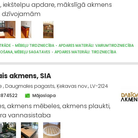
, iekštelpu apdare, mākslīgā akmens
s dzīvojamām
TRĀDE
MĒBEĻU TIRDZNIECĪBA
APDARES MATERIĀLI: VAIRUMTIRDZNIECĪBA
ŽOŠANA, MĒBEĻU SAGATAVES
APDARES MATERIĀLI: TIRDZNIECĪBA
is akmens, SIA
, Daugmales pagasts, Ķekavas nov., LV-2124
8874522
Mājaslapa
s, akmens mēbeles, akmens plaukti,
a vannasistaba