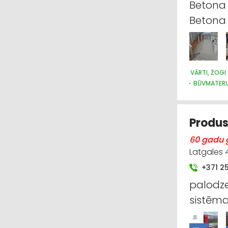
Betona p
Beton
VĀRTI, ŽOGI
BŪVMATERI
Produs
60 gadu g
Latgales 
+371 2
palodz
sistēma