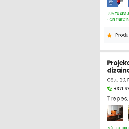
JUMTU SEGU
CELTNIECĪ
BŪVMATERI
DURVIS, LO
Produ
Projek
dizain
Cēsu 20, R
+371 6
Trepes
MĒBEĻU TIRD