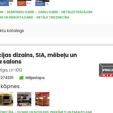
MI
SKĀRDNIEKU DARBI
JUMIĶU DARBI
METĀLIZSTRĀDĀJUMI
BAS UN REMONTA DARBI
METĀLA TIRDZNIECĪBA
ĀLU, BŪVKONSTRUKCIJU TIRDZNIECĪBA
DŪMVADI, TO IZGATAVOŠANA, UZS
GI
ktu katalogs
cijas dizains, SIA, mēbeļu un
a salons
īga, LV-1012
7274201
Mājaslapa
,
kāpnes
.
ZNIECĪBA
DIZAINS UN INTERJERS; PRIEKŠMETI UN PAKALPOJUMI