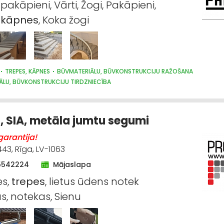
akāpieni, Vārti, Žogi, Pakāpieni,
a
kāpnes
, Koka žogi
TREPES, KĀPNES
BŪVMATERIĀLU, BŪVKONSTRUKCIJU RAŽOŠANA
ĀLU, BŪVKONSTRUKCIJU TIRDZNIECĪBA
, SIA, metāla jumtu segumi
arantija!
443, Rīga, LV-1063
5542224
Mājaslapa
es,
trepes
, lietus ūdens notek
s, notekas, Sienu