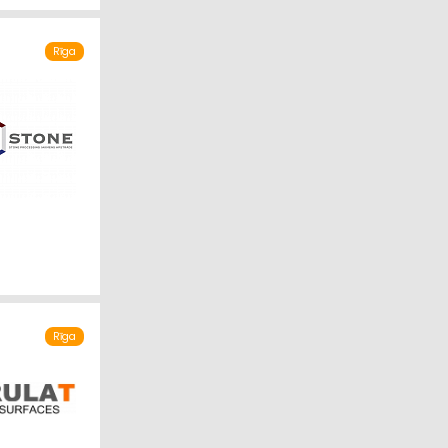
Rīga
A
Rīga