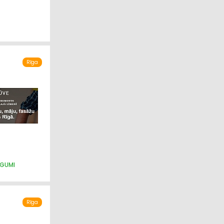
Rīga
EGUMI
CĪBA
Rīga