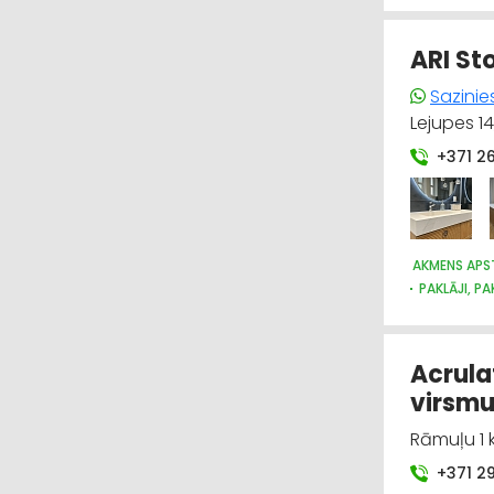
UZKOPŠANAS
ARI St
Sazinie
Lejupes 14
+371 2
AKMENS APS
PAKLĀJI, PA
DIZAINS UN
APDARES MA
Acrula
virsmu
Rāmuļu 1 k
+371 2