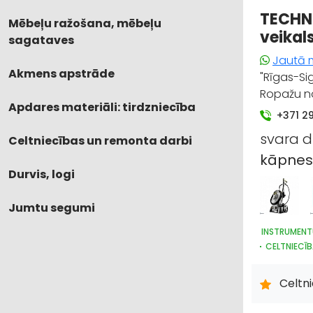
TECHNI
Mēbeļu ražošana, mēbeļu
veikal
sagataves
Jautā 
Akmens apstrāde
"Rīgas-Si
Ropažu no
Apdares materiāli: tirdzniecība
+371 2
svara d
Celtniecības un remonta darbi
kāpnes
Durvis, logi
Jumtu segumi
INSTRUMENT
CELTNIECĪB
IEKRAUŠANA
DZINĒJI, M
Celtn
METĀLAPST
HIDRAULISK