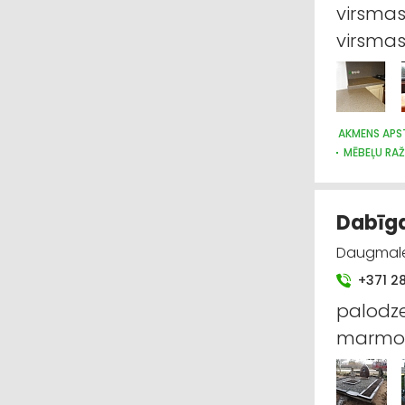
virsmas
virsma
AKMENS APS
MĒBEĻU RA
Dabīga
Daugmale 
+371 2
palodze
marmor