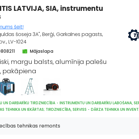
TIS LATVIJA, SIA, instrumentu
s
mums šeit!
guldas šoseja 3A", Berģi, Garkalnes pagasts,
v., LV-1024
9808211
Mājaslapa
iski, margu balsts, alumīnija palešu
, pakāpiena
U UN DARBARĪKU TIRDZNIECĪBA
INSTRUMENTU UN DARBARĪKU LABOŠANA, SE
AS TEHNIKA UN IEKĀRTAS; TIRDZNIECĪBA, SERVISS
DĀRZA TEHNIKA UN INVEN
S UN IZKRAUŠANAS TEHNIKA
SŪKŅI, PUMPJI, VĀRSTI, VENTIĻI
OTORI, TO REMONTS
ELEKTROTEHNISKO IEKĀRTU UN ELEKTROMATERIĀLU LAB
iecības tehnikas remonts
RĀDES IEKĀRTAS UN INSTRUMENTI
KOKAPSTRĀDES IEKĀRTAS UN INSTRUMENT
ĀS UN PNEIMATISKĀS IERĪCES
LABIEKĀRTOŠANA, APZAĻUMOŠANA
TREPES, 