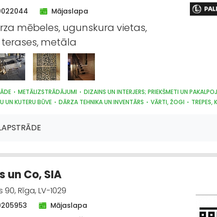
0022044
Mājaslapa
ārza mēbeles, ugunskura vietas,
terases, metāla
RĀDE
METĀLIZSTRĀDĀJUMI
DIZAINS UN INTERJERS; PRIEKŠMETI UN PAKALPO
VU UN KUTERU BŪVE
DĀRZA TEHNIKA UN INVENTĀRS
VĀRTI, ŽOGI
TREPES, 
IJA
PĀRTIKAS RŪPNIECĪBAS IEKĀRTAS
MAŠĪNBŪVE
ECĪBAS TEHNIKAS UN TRAKTORTEHNIKAS REZERVES DAĻAS
LAPSTRĀDE
 un Co, SIA
90, Rīga, LV-1029
9205953
Mājaslapa