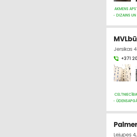
AKMENS APS
DIZAINS UN
MVLbūv
Jersikas 4
+371 2
CELTNIECĪB
ŪDENSAPGĀ
RESTAURĀC
GALDNIEKU 
ELEKTROMO
Palmer
BŪVMATERI
BŪVMATERI
Lejupes 4,