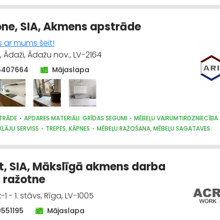
 LĪDZEKĻI UN TEHNIKA, PROFESIONĀLĀ
one, SIA, Akmens apstrāde
s ar mums šeit!
, Ādaži, Ādažu nov., LV-2164
6407664
Mājaslapa
TRĀDE
APDARES MATERIĀLI: GRĪDAS SEGUMI
MĒBEĻU VAIRUMTIRDZNIECĪBA
KLĀJU SERVISS
TREPES, KĀPNES
MĒBEĻU RAŽOŠANA, MĒBEĻU SAGATAVES
 INTERJERS; PRIEKŠMETI UN PAKALPOJUMI
MĒBEĻU TIRDZNIECĪBA
TERIĀLI: TIRDZNIECĪBA
KRĀSNIS UN KAMĪNI
APDARES MATERIĀLI: RAŽOŠAN
t, SIA, Mākslīgā akmens darba
 ražotne
-1 - 1. stāvs, Rīga, LV-1005
9551195
Mājaslapa