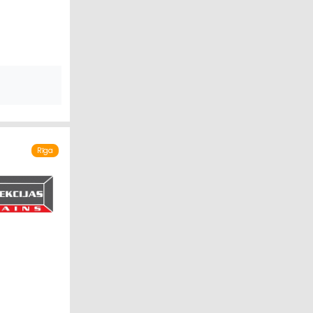
TĀDĪŠANA
Rīga