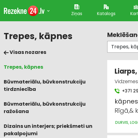
Ziņas
Katalogs
Kar
Trepes, kāpnes
Meklēšana
Visas nozares
Trepes, kāpnes
Liarps
Vidzemes 3
Būvmateriālu, būvkonstrukciju
tirdzniecība
+371 2
kāpnes
Būvmateriālu, būvkonstrukciju
Rīgā,& 
ražošana
DURVIS, LOG
Dizains un interjers; priekšmeti un
pakalpojumi