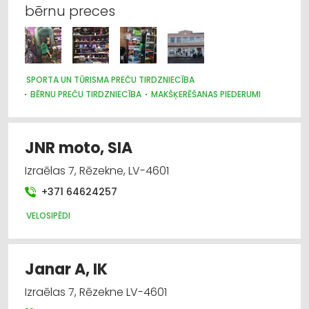
tirdzniecība
bērnu preces
Makšķerēšanas piederumi
Metālapstrāde
SPORTA UN TŪRISMA PREČU TIRDZNIECĪBA
BĒRNU PREČU TIRDZNIECĪBA
MAKŠĶERĒŠANAS PIEDERUMI
Metālizstrādājumi
Poligrāfijas pakalpojumi
JNR moto, SIA
Sporta un tūrisma preču tirdzniecība
Izraēlas 7, Rēzekne, LV-4601
+371 64624257
VELOSIPĒDI
Janar A, IK
Izraēlas 7, Rēzekne LV-4601