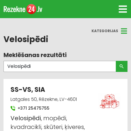
KATEGORIJAS
Velosipēdi
Meklēšanas rezultāti
Visas nozares
Velosipēdi
Bērnu preču tirdzniecība
SS-VS, SIA
Celtniecības un remonta darbi
Latgales 50, Rēzekne, LV-4601
+371 25475755
Graudu pārstrāde
Velosipēdi
, mopēdi,
Lauksaimniecības tehnikas un traktortehnikas
kvadracikli, skūteri, ķiveres,