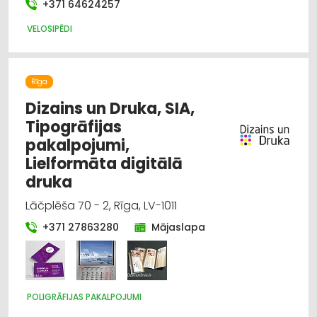
+371 64624257
VELOSIPĒDI
Rīga
Dizains un Druka, SIA,
Tipogrāfijas
pakalpojumi,
Lielformāta digitālā
druka
Lāčplēša 70 - 2, Rīga, LV-1011
+371 27863280
Mājaslapa
POLIGRĀFIJAS PAKALPOJUMI