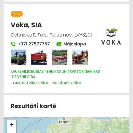
Talsi
Voka, SIA
Celtnieku 11, Talsi, Talsu nov., LV-3201
+371 27577757
Mājaslapa
LAUKSAIMNIECĪBAS TEHNIKAS UN TRAKTORTEHNIKAS
TIRDZNIECĪBA
GRAUDU PĀRSTRĀDE
METĀLAPSTRĀDE
METĀLIZSTRĀDĀJUMI
CELTNIECĪBAS UN REMONTA DARBI
Rezultāti kartē
+