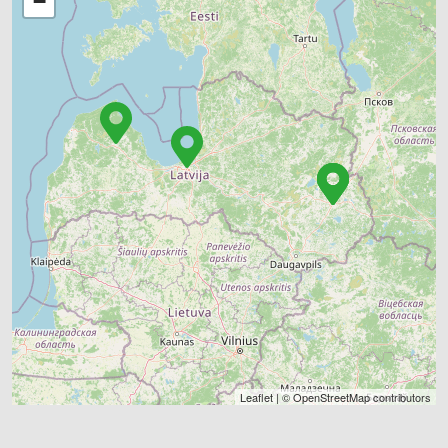
−
Leaflet
| ©
OpenStreetMap
contributors