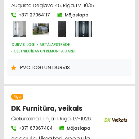
Augusta Deglava 45, Rīga, LV-1035
+371 27064117
Mājaslapa
DURVIS, LOGI
METĀLAPSTRĀDE
CELTNIECĪBAS UN REMONTA DARBI
BŪVMATERIĀLU, BŪVKONSTRUKCIJU TIRDZNIECĪBA
SEIFI
KRĀSNIS UN KAMĪNI
DĀRZA TEHNIKA UN INVENTĀRS
PVC LOGI UN DURVIS
INTERNETVEIKALI, E-KOMERCIJA
ATSLĒGAS, SLĒDZENES
Rīga
DK Furnitūra, veikals
Čiekurkalna 1. līnija 11, Rīga, LV-1026
+371 67367404
Mājaslapa
spoguļa fiksatori, spoguļa