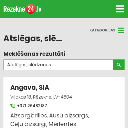
KATEGORIJAS
Atslēgas, slēdzenes
Meklēšanas rezultāti
Visas nozares
Durvis, logi
Atslēgas, slēdzenes
Angava, SIA
Būvmateriālu, būvkonstrukciju tirdzniecība
Viļakas 18, Rēzekne, LV-4604
+371 26482187
Celtniecības un remonta darbi
Aizsargbrilles, Ausu aizsargs,
Žalūzijas, aizkaru stieņi
Ceļu aizsargi, Mērlentes