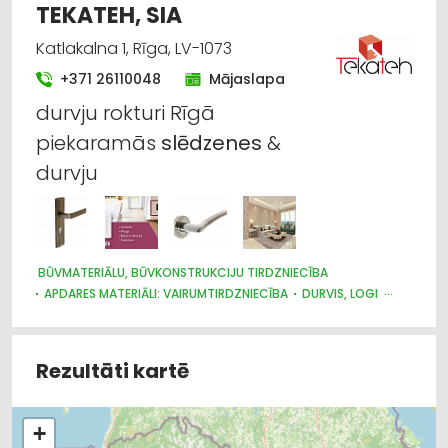
TEKATEH, SIA
Katlakalna 1, Rīga, LV-1073
+371 26110048
Mājaslapa
durvju rokturi Rīgā
piekaramās
slēdzenes
&
durvju
BŪVMATERIĀLU, BŪVKONSTRUKCIJU TIRDZNIECĪBA
APDARES MATERIĀLI: VAIRUMTIRDZNIECĪBA
DURVIS, LOGI
ATSLĒGAS, SLĒDZENES
APDARES MATERIĀLI: TIRDZNIECĪBA
INSTRUMENTU UN DARBARĪKU TIRDZNIECĪBA
Rezultāti kartē
+