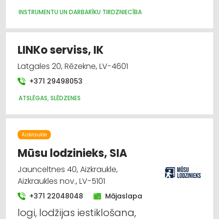
Apdares materiāli: tirdzniecība
INSTRUMENTU UN DARBARĪKU TIRDZNIECĪBA
Dizains un interjers; priekšmeti un pakalpojumi
LINKo serviss, IK
Mēbeļu furnitūra
Latgales 20, Rēzekne, LV-4601
+371 29498053
Apdares darbi
ATSLĒGAS, SLĒDZENES
Būvmateriālu, būvkonstrukciju
vairumtirdzniecība
Aizkraukle
Mūsu lodzinieks, SIA
Jaunceltnes 40, Aizkraukle,
Aizkraukles nov., LV-5101
+371 22048048
Mājaslapa
logi, lodžijas iestiklošana,