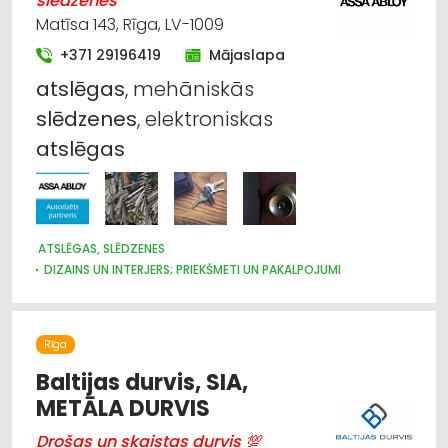
slēdzenes
Matīsa 143, Rīga, LV-1009
+371 29196419
Mājaslapa
atslēgas
, mehāniskās
slēdzenes
, elektroniskas
atslēgas
ATSLĒGAS, SLĒDZENES
DIZAINS UN INTERJERS; PRIEKŠMETI UN PAKALPOJUMI
DURVIS, LOGI
APDARES DARBI
MĒBEĻU FURNITŪRA
ŽALŪZIJAS, AIZKARU STIEŅI
BŪVMATERIĀLU, BŪVKONSTRUKCIJU TIRDZNIECĪBA
Rīga
BŪVMATERIĀLU, BŪVKONSTRUKCIJU VAIRUMTIRDZNIECĪBA
APDARES MATERIĀLI: TIRDZNIECĪBA
Baltijas durvis, SIA,
CELTNIECĪBAS UN REMONTA DARBI
METĀLA DURVIS
APDARES MATERIĀLI: GRĪDAS SEGUMI
MĒBEĻU RAŽOŠANA, MĒBEĻU SAGATAVES
Drošas un skaistas durvis 💯