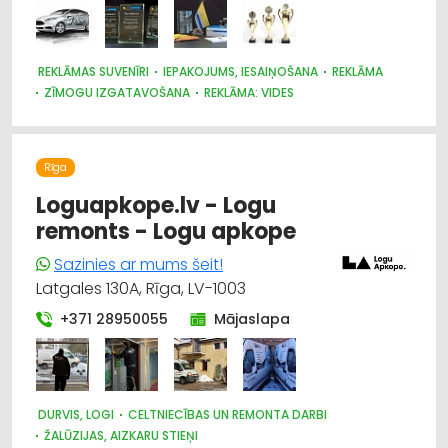
REKLĀMAS SUVENĪRI
IEPAKOJUMS, IESAIŅOŠANA
REKLĀMA
ZĪMOGU IZGATAVOŠANA
REKLĀMA: VIDES
POLIGRĀFIJAS PAKALPOJUMI
METĀLAPSTRĀDE
REKLĀMAS UN MEDIJU AĢENTŪRAS
SUVENĪRI, DĀVANAS
PASĀKUMU ORGANIZĒŠANA, ATRIBŪTIKA
Rīga
KANCELEJAS PREČU TIRDZNIECĪBA
ATSLĒGAS, SLĒDZENES
BIZNESA KONSULTĀCIJAS, PAKALPOJUMI
Loguapkope.lv - Logu
remonts - Logu apkope
Sazinies ar mums šeit!
Latgales 130A, Rīga, LV-1003
+371 28950055
Mājaslapa
DURVIS, LOGI
CELTNIECĪBAS UN REMONTA DARBI
ŽALŪZIJAS, AIZKARU STIEŅI