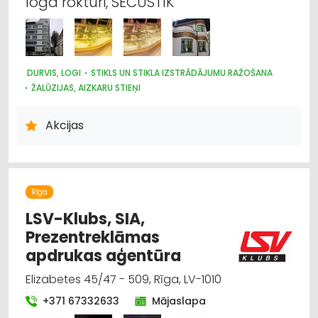
loga rokturi, SECUSTIK
DURVIS, LOGI
STIKLS UN STIKLA IZSTRĀDĀJUMU RAŽOŠANA
ŽALŪZIJAS, AIZKARU STIEŅI
DIZAINS UN INTERJERS; PRIEKŠMETI UN PAKALPOJUMI
ARHITEKTŪRA, PROJEKTĒŠANA
Akcijas
Rīga
LSV-Klubs, SIA,
Prezentreklāmas
apdrukas aģentūra
Elizabetes 45/47 - 509, Rīga, LV-1010
+371 67332633
Mājaslapa