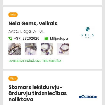
DIZAINS UN INTERJERS; PRIEKŠMETI UN PAKALPOJUMI
APDARES DARBI
MĒBEĻU FURNITŪRA
BŪVMATERIĀLU, BŪVKONSTRUKCIJU TIRDZNIECĪBA
Rīga
BŪVMATERIĀLU, BŪVKONSTRUKCIJU VAIRUMTIRDZNIECĪBA
APDARES MATERIĀLI: TIRDZNIECĪBA
ATSLĒGAS, SLĒDZENES
Nela Gems, veikals
Avotu 1, Rīga, LV-1011
+371 23202626
Mājaslapa
JUVELIERIZSTRĀDĀJUMU TIRDZNIECĪBA
Rīga
Stamars Iekšdurvju-
ārdurvju tirdzniecības
noliktava