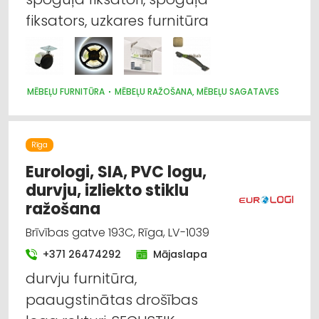
fiksators, uzkares furnitūra
MĒBEĻU FURNITŪRA
MĒBEĻU RAŽOŠANA, MĒBEĻU SAGATAVES
Rīga
Eurologi, SIA, PVC logu,
durvju, izliekto stiklu
ražošana
Brīvības gatve 193C, Rīga, LV-1039
+371 26474292
Mājaslapa
durvju furnitūra,
paaugstinātas drošības