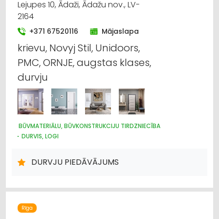
Lejupes 10, Ādaži, Ādažu nov., LV-
2164
+371 67520116
Mājaslapa
krievu, Novyj Stil, Unidoors,
PMC, ORNJE, augstas klases,
durvju
BŪVMATERIĀLU, BŪVKONSTRUKCIJU TIRDZNIECĪBA
DURVIS, LOGI
DURVJU PIEDĀVĀJUMS
Rīga