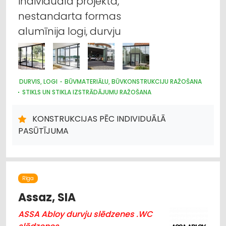
individuālā projekta,
nestandarta formas
alumīnija logi, durvju
DURVIS, LOGI
BŪVMATERIĀLU, BŪVKONSTRUKCIJU RAŽOŠANA
STIKLS UN STIKLA IZSTRĀDĀJUMU RAŽOŠANA
STIKLS UN STIKLA IZSTRĀDĀJUMU TIRDZNIECĪBA
ATSLĒGAS, SLĒDZENES
KONSTRUKCIJAS PĒC INDIVIDUĀLĀ
PASŪTĪJUMA
Rīga
Assaz, SIA
ASSA Abloy durvju slēdzenes .WC