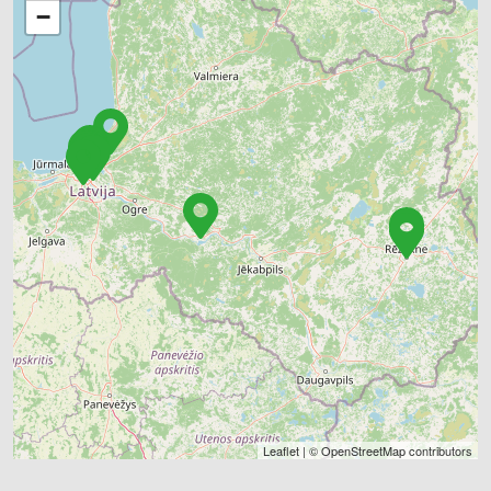
−
Leaflet
| ©
OpenStreetMap
contributors