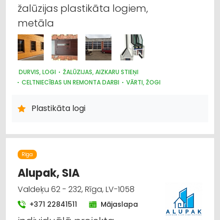
žalūzijas plastikāta logiem,
metāla
DURVIS, LOGI
ŽALŪZIJAS, AIZKARU STIEŅI
CELTNIECĪBAS UN REMONTA DARBI
VĀRTI, ŽOGI
Plastikāta logi
Rīga
Alupak, SIA
Valdeķu 62 - 232, Rīga, LV-1058
+371 22841511
Mājaslapa