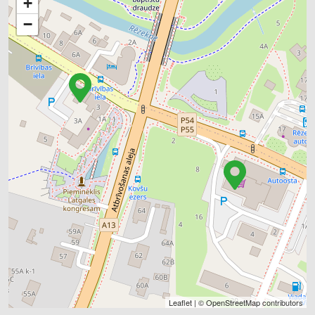
+
−
Leaflet
| ©
OpenStreetMap
contributors