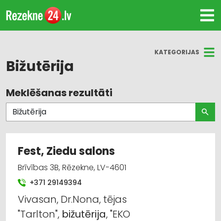
KATEGORIJAS
Bižutērija
Meklēšanas rezultāti
Visas nozares
Bižutērija
Parfimērijas, kosmētikas tirdzniecība
Fest, Ziedu salons
Suvenīri, dāvanas
Brīvības 3B, Rēzekne, LV-4601
+371 29149394
Ziedu tirdzniecība, floristika
Vivasan, Dr.Nona, tējas
"Tarlton",
bižutērija
, "EKO