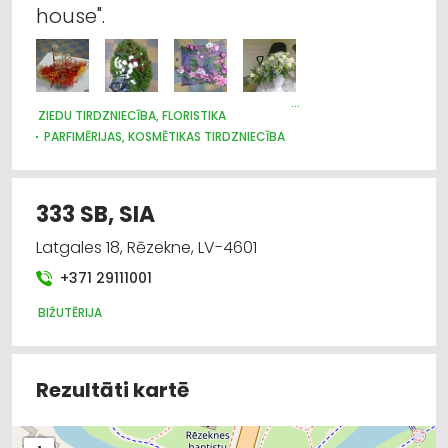
house".
ZIEDU TIRDZNIECĪBA, FLORISTIKA
PARFIMĒRIJAS, KOSMĒTIKAS TIRDZNIECĪBA
SUVENĪRI, DĀVANAS
333 SB, SIA
Latgales 18, Rēzekne, LV-4601
+371 29111001
BIŽUTĒRIJA
Rezultāti kartē