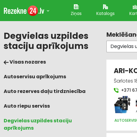
Ziņas
Katalogs
Kar
Degvielas uzpildes
Meklēšana
staciju aprīkojums
Visas nozares
ARI-KO
Autoservisu aprīkojums
Šarlotes 1
+371 6
Auto rezerves daļu tirdzniecība
Auto riepu serviss
Degvielas uzpildes staciju
AUTOSERVIS
aprīkojums