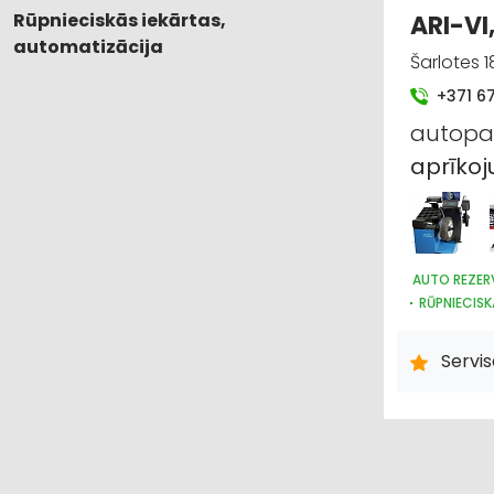
Rūpnieciskās iekārtas,
ARI-VI,
automatizācija
Šarlotes 1
+371 6
autopacē
aprīko
AUTO REZER
RŪPNIECISK
Servi