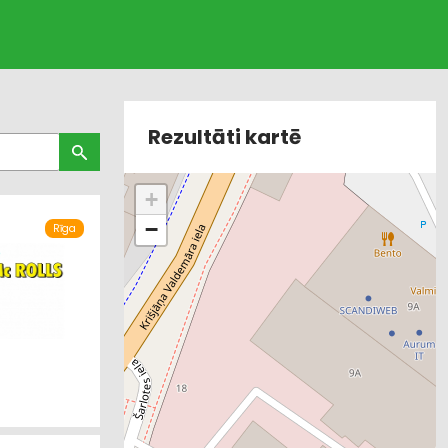
Rezultāti kartē
+
−
Rīga