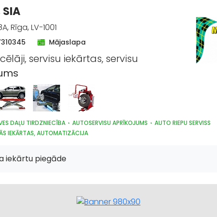
 SIA
8A, Rīga, LV-1001
7310345
Mājaslapa
lāji, servisu iekārtas, servisu
jums
VES DAĻU TIRDZNIECĪBA
AUTOSERVISU APRĪKOJUMS
AUTO RIEPU SERVISS
ĀS IEKĀRTAS, AUTOMATIZĀCIJA
sa iekārtu piegāde