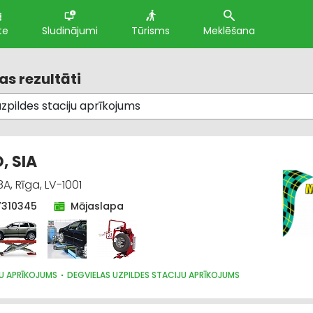
te
Sludinājumi
Tūrisms
Meklēšana
s rezultāti
, SIA
8A, Rīga, LV-1001
7310345
Mājaslapa
U APRĪKOJUMS
DEGVIELAS UZPILDES STACIJU APRĪKOJUMS