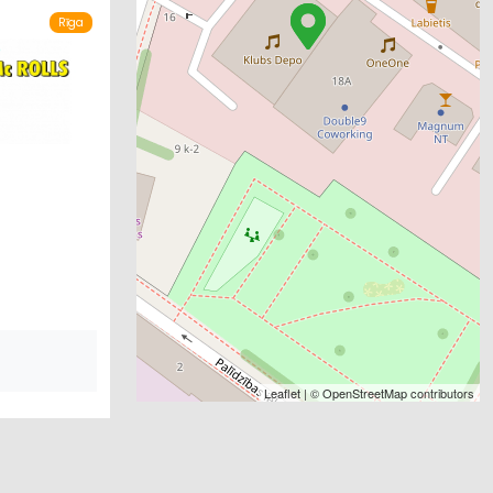
Rīga
Leaflet
| ©
OpenStreetMap
contributors