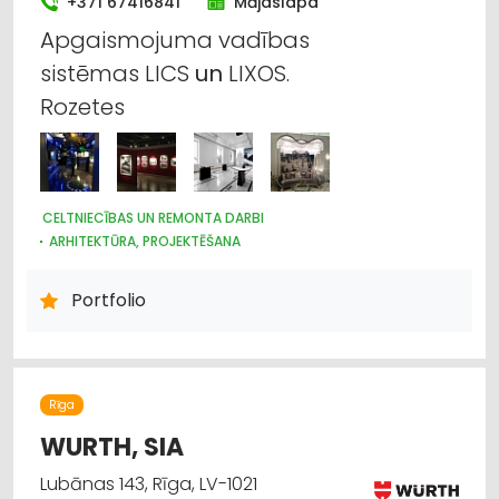
+371 67416841
Mājaslapa
Apgaismojuma vadības
sistēmas LICS
un
LIXOS.
Rozetes
CELTNIECĪBAS UN REMONTA DARBI
ARHITEKTŪRA, PROJEKTĒŠANA
ELEKTROTEHNISKO IEKĀRTU UN ELEKTROMATERIĀLU
TIRDZNIECĪBA
Portfolio
DIZAINS UN INTERJERS; PRIEKŠMETI UN PAKALPOJUMI
ELEKTRONISKĀS IERĪCES, KOMPONENTES
APGAISMES TEHNIKAS VAIRUMTIRDZNIECĪBA
APGAISMES TEHNIKAS TIRDZNIECĪBA
Rīga
WURTH, SIA
Lubānas 143, Rīga, LV-1021