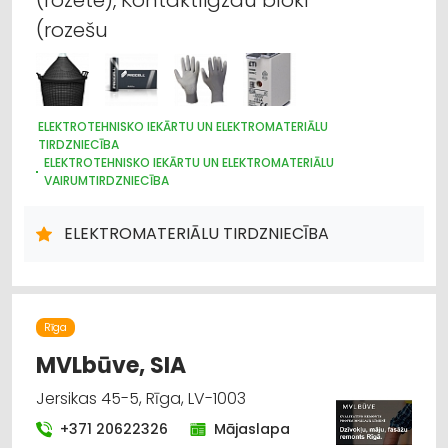
(rozešu
ELEKTROTEHNISKO IEKĀRTU UN ELEKTROMATERIĀLU
TIRDZNIECĪBA
ELEKTROTEHNISKO IEKĀRTU UN ELEKTROMATERIĀLU
VAIRUMTIRDZNIECĪBA
APGAISMES TEHNIKAS TIRDZNIECĪBA
APGAISMES TEHNIKAS VAIRUMTIRDZNIECĪBA
ELEKTROMATERIĀLU TIRDZNIECĪBA
ELEKTRONISKĀS IERĪCES, KOMPONENTES
HIDRAULISKĀS UN PNEIMATISKĀS IERĪCES
INSTRUMENTU UN DARBARĪKU TIRDZNIECĪBA
INSTRUMENTU UN DARBARĪKU VAIRUMTIRDZNIECĪBA
ELEKTROMONTĀŽA, ELEKTROINSTALĀCIJA
VĀJSTRĀVAS TĪKLI
Rīga
INTERNETVEIKALI, E-KOMERCIJA
MVLbūve, SIA
CELTNIECĪBAS UN REMONTA DARBI
DIZAINS UN INTERJERS; PRIEKŠMETI UN PAKALPOJUMI
Jersikas 45-5, Rīga, LV-1003
SADZĪVES TEHNIKAS TIRDZNIECĪBA
+371 20622326
Mājaslapa
SAIMNIECĪBAS PREČU TIRDZNIECĪBA