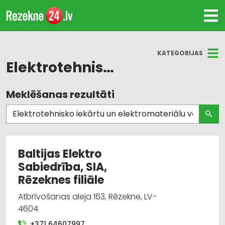
KATEGORIJAS
Elektrotehnisko iekārtu un elektromateriālu vairumtirdzniecība
Meklēšanas rezultāti
Visas nozares
Elektrotehnisko iekārtu un elektromateriālu
tirdzniecība
Baltijas Elektro
Elektrotehnisko iekārtu un elektromateriālu
Sabiedrība, SIA,
vairumtirdzniecība
Rēzeknes filiāle
Apgaismes tehnikas tirdzniecība
Atbrīvošanas aleja 163, Rēzekne, LV-
4604
Apgaismes tehnikas vairumtirdzniecība
+371 64607997