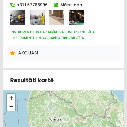
+371 67788996
Mājaslapa
INSTRUMENTU UN DARBARĪKU VAIRUMTIRDZNIECĪBA
INSTRUMENTU UN DARBARĪKU TIRDZNIECĪBA
METĀLIZSTRĀDĀJUMI
MOTORU EĻĻAS, SMĒRVIELAS
AUTOSERVISU APRĪKOJUMS
ĶĪMISKĀS PRECES
AKCIJAS!
DARBA AIZSARDZĪBAS LĪDZEKĻI, FORMASTĒRPI, DARBA APĢĒRBI
UN APAVI; TIRDZNIECĪBA
DARBA AIZSARDZĪBAS LĪDZEKĻI, DARBA APĢĒRBI;
VAIRUMTIRDZNIECĪBA
BŪVMATERIĀLU, BŪVKONSTRUKCIJU TIRDZNIECĪBA
Rezultāti kartē
BŪVMATERIĀLU, BŪVKONSTRUKCIJU VAIRUMTIRDZNIECĪBA
UZKOPŠANAS LĪDZEKĻI UN TEHNIKA, PROFESIONĀLĀ
ELEKTROTEHNISKO IEKĀRTU UN ELEKTROMATERIĀLU
+
VAIRUMTIRDZNIECĪBA
ELEKTROTEHNISKO IEKĀRTU UN ELEKTROMATERIĀLU
−
TIRDZNIECĪBA
UGUNSDZĒSĪBAS UN UGUNSAIZSARDZĪBAS LĪDZEKĻI
AUTO ĶĪMIJA, AUTO KRĀSAS
HIGIĒNAS PRECES
APAVI: TIRDZNIECĪBA