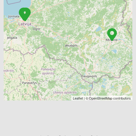
HIDRAULISKĀS UN PNEIMATISKĀS IERĪCES
INSTRUMENTU UN DARBARĪKU LABOŠANA, SERVISS
KRĀSAS, LAKAS, BŪVĶĪMIJA: VAIRUMTIRDZNIECĪBA
KRĀSAS, LAKAS, BŪVĶĪMIJA: TIRDZNIECĪBA
VENTILĀCIJAS UN KONDICIONĒŠANAS SISTĒMAS UN IEKĀRTAS
TELPĀM
AGROĶĪMIJA, MĒSLOŠANAS LĪDZEKĻI
Leaflet
| ©
OpenStreetMap
contributors