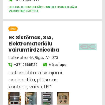
Celtniecības un remonta darbi
ELEKTROTEHNISKO IEKĀRTU UN ELEKTROMATERIĀLU
VAIRUMTIRDZNIECĪBA
Hidrauliskās un pneimatiskās ierīces
Būvmateriālu, būvkonstrukciju tirdzniecība
Rīga
EK Sistēmas, SIA,
Būvmateriālu, būvkonstrukciju
Elektromateriālu
vairumtirdzniecība
vairumtirdzniecība
Dizains un interjers; priekšmeti un pakalpojumi
Katlakalna 4A, Rīga, LV-1073
+371 25661122
Mājaslapa
Elektromontāža, elektroinstalācija
automātikas risinājumi,
pneimatika, plūsmas
kontrole, vārsti, LED