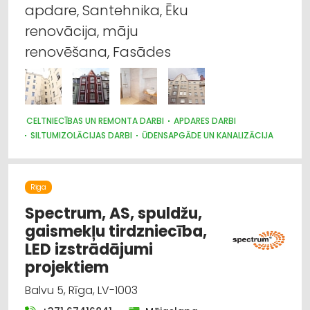
apdare, Santehnika, Ēku
renovācija, māju
renovēšana, Fasādes
CELTNIECĪBAS UN REMONTA DARBI
APDARES DARBI
SILTUMIZOLĀCIJAS DARBI
ŪDENSAPGĀDE UN KANALIZĀCIJA
SANTEHNIKAS UZSTĀDĪŠANA UN REMONTS
JUMTU SEGUMI
RESTAURĀCIJA
BŪVUZRAUDZĪBA, BŪVVALDES
LABIEKĀRTOŠANA, APZAĻUMOŠANA
GALDNIEKU DARBI
Rīga
TREPES, KĀPNES
CEĻU UN TILTU BŪVE, UZTURĒŠANA
ELEKTROMONTĀŽA, ELEKTROINSTALĀCIJA
Spectrum, AS, spuldžu,
BŪVMATERIĀLU, BŪVKONSTRUKCIJU TIRDZNIECĪBA
gaismekļu tirdzniecība,
BŪVMATERIĀLU, BŪVKONSTRUKCIJU RAŽOŠANA
LED izstrādājumi
BŪVMATERIĀLU, BŪVKONSTRUKCIJU VAIRUMTIRDZNIECĪBA
projektiem
Balvu 5, Rīga, LV-1003