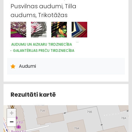
Pusvilnas audumi, Tilla
audums, Trikotāžas
AUDUMU UN AIZKARU TIRDZNIECĪBA
GALANTĒRIJAS PREČU TIRDZNIECĪBA
GALANTĒRIJAS PREČU VAIRUMTIRDZNIECĪBA
ŠŪŠANAS PIEDERUMI, APĢĒRBU FURNITŪRA
Audumi
ŽALŪZIJAS, AIZKARU STIEŅI
Rezultāti kartē
+
−