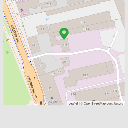
Leaflet
| ©
OpenStreetMap
contributors