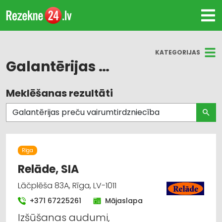
KATEGORIJAS
Galantērijas preču vairumtirdzniecība
Meklēšanas rezultāti
Visas nozares
Audumu un aizkaru tirdzniecība
Galantērijas preču tirdzniecība
Rīga
Galantērijas preču vairumtirdzniecība
Relāde, SIA
Lāčplēša 83A, Rīga, LV-1011
Šūšanas piederumi, apģērbu furnitūra
+371 67225261
Mājaslapa
Žalūzijas, aizkaru stieņi
Izšūšanas audumi,