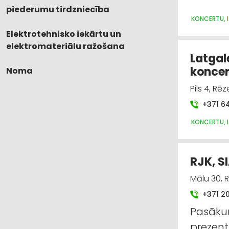
piederumu tirdzniecība
KONCERTU, 
Elektrotehnisko iekārtu un
elektromateriālu ražošana
Latgal
koncer
Noma
Pils 4, Rē
+371 6
KONCERTU, 
RJK, S
Mālu 30, 
+371 2
Pasāk
prezent