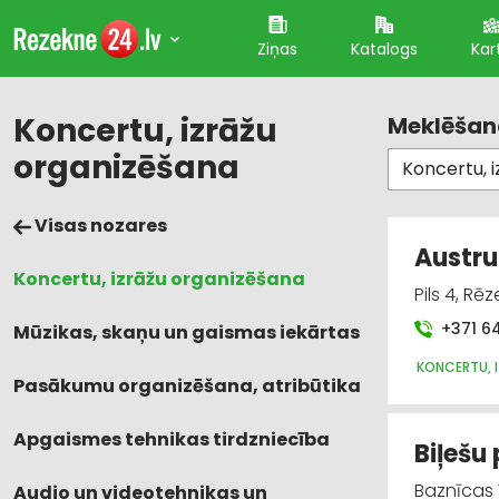
Ziņas
Katalogs
Kar
Koncertu, izrāžu
Meklēšana
organizēšana
Visas nozares
Austru
Koncertu, izrāžu organizēšana
Pils 4, Rē
+371 6
Mūzikas, skaņu un gaismas iekārtas
KONCERTU, 
Pasākumu organizēšana, atribūtika
Apgaismes tehnikas tirdzniecība
Biļešu 
Baznīcas 
Audio un videotehnikas un