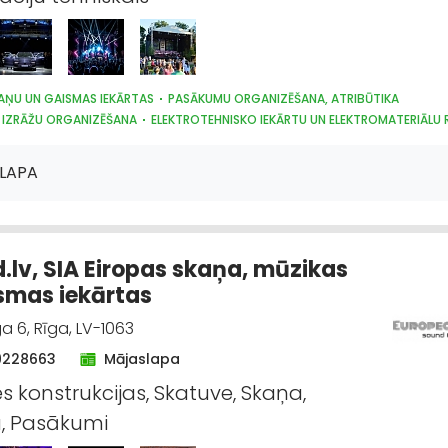
AŅU UN GAISMAS IEKĀRTAS
PASĀKUMU ORGANIZĒŠANA, ATRIBŪTIKA
 IZRĀŽU ORGANIZĒŠANA
ELEKTROTEHNISKO IEKĀRTU UN ELEKTROMATERIĀLU
LAPA
.lv, SIA Eiropas skaņa, mūzikas
smas iekārtas
 6, Rīga, LV-1063
9228663
Mājaslapa
s konstrukcijas, Skatuve, Skaņa,
, Pasākumi