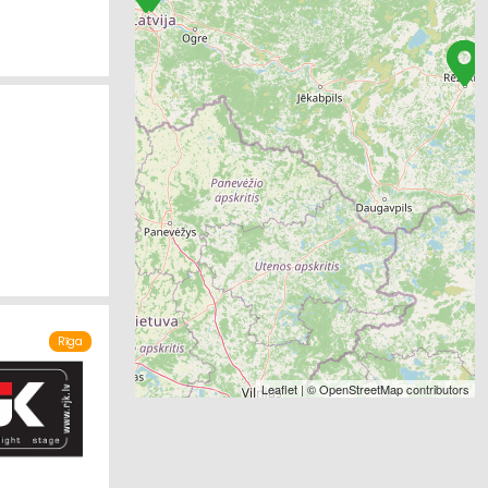
Rīga
Leaflet
| ©
OpenStreetMap
contributors