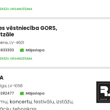
IZRĀŽU ORGANIZĒŠANA
es vēstniecība GORS,
tzāle
zekne, LV-4601
4633303
Mājaslapa
IZRĀŽU ORGANIZĒŠANA
IA
Rīga, LV-1058
0282477
Mājaslapa
umu,
koncertu
, festivālu, izstāžu,
āciju tehniskais