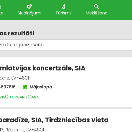
te
Sludinājumi
Tūrisms
Meklēšana
s rezultāti
mlatvijas koncertzāle, SIA
zekne, LV-4601
4607616
Mājaslapa
IZRĀŽU ORGANIZĒŠANA
paradīze, SIA, Tirdzniecības vieta
17, Rēzekne, LV-4601