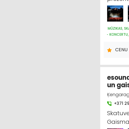
MŪZIKAS, SK
KONCERTU,
CENU 
esound
un gai
Ķengaraga
+371 2
Skatuve
Gaisma