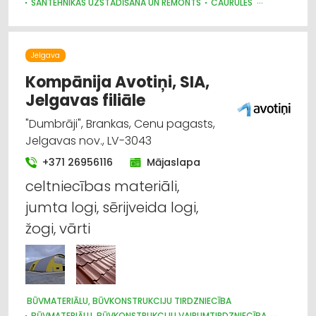
SANTEHNIKAS UZSTĀDĪŠANA UN REMONTS
CAURULES
SANTEHNIKAS VAIRUMTIRDZNIECĪBA
SILTUMAPGĀDE UN SILTUMTĪKLI
BŪVMATERIĀLU, BŪVKONSTRUKCIJU TIRDZNIECĪBA
Jelgava
SŪKŅI, PUMPJI, VĀRSTI, VENTIĻI
MĒBEĻU TIRDZNIECĪBA
SILTUMTEHNIKA, APKURES IEKĀRTAS
Kompānija Avotiņi, SIA,
CELTNIECĪBAS UN REMONTA DARBI
Jelgavas filiāle
INTERNETVEIKALI, E-KOMERCIJA
"Dumbrāji", Brankas, Cenu pagasts,
Jelgavas nov., LV-3043
+371 26956116
Mājaslapa
celtniecības materiāli,
jumta logi, sērijveida logi,
žogi, vārti
BŪVMATERIĀLU, BŪVKONSTRUKCIJU TIRDZNIECĪBA
BŪVMATERIĀLU, BŪVKONSTRUKCIJU VAIRUMTIRDZNIECĪBA