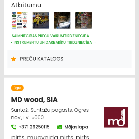
Atkritumu
SAIMNIECĪBAS PREČU VAIRUMTIRDZNIECĪBA
INSTRUMENTU UN DARBARĪKU TIRDZNIECĪBA
PLASTMASAS IZSTRĀDĀJUMI
DARBA AIZSARDZĪBAS LĪDZEKĻI, FORMASTĒRPI, DARBA APĢĒRBI
PREČU KATALOGS
UN APAVI; TIRDZNIECĪBA
TRAUKI
HIGIĒNAS PRECES
IEPAKOJUMS, IESAIŅOŠANA
DĀRZA TEHNIKA UN INVENTĀRS
SĒKLAS UN STĀDI
Ogre
MD wood, SIA
Suntaži, Suntažu pagasts, Ogres
nov., LV-5060
+371 29250115
Mājaslapa
pirts, mucveida pirts, pirts,