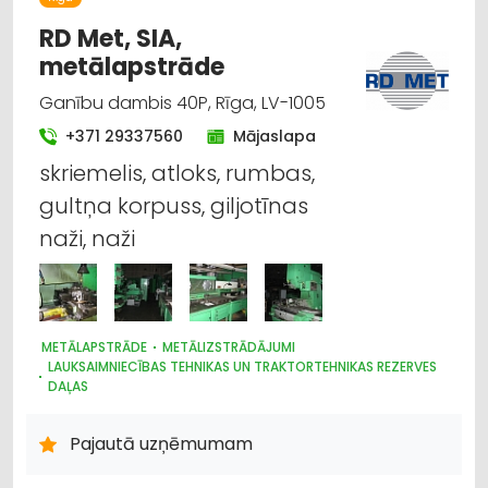
RD Met, SIA,
metālapstrāde
Ganību dambis 40P, Rīga, LV-1005
+371 29337560
Mājaslapa
skriemelis, atloks, rumbas,
gultņa korpuss, giljotīnas
naži, naži
METĀLAPSTRĀDE
METĀLIZSTRĀDĀJUMI
LAUKSAIMNIECĪBAS TEHNIKAS UN TRAKTORTEHNIKAS REZERVES
DAĻAS
PĀRTIKAS RŪPNIECĪBAS IEKĀRTAS
MAŠĪNBŪVE
PLASTMASAS IZSTRĀDĀJUMI
Pajautā uzņēmumam