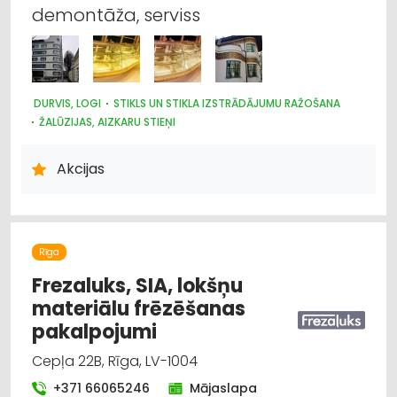
demontāža, serviss
DURVIS, LOGI
STIKLS UN STIKLA IZSTRĀDĀJUMU RAŽOŠANA
ŽALŪZIJAS, AIZKARU STIEŅI
DIZAINS UN INTERJERS; PRIEKŠMETI UN PAKALPOJUMI
ARHITEKTŪRA, PROJEKTĒŠANA
Akcijas
Rīga
Frezaluks, SIA, lokšņu
materiālu frēzēšanas
pakalpojumi
Cepļa 22B, Rīga, LV-1004
+371 66065246
Mājaslapa