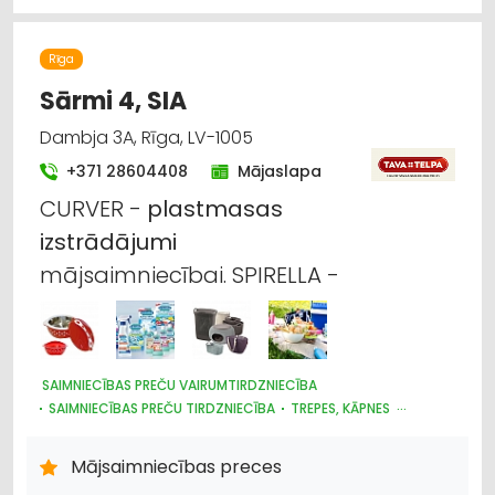
Rīga
Sārmi 4, SIA
Dambja 3A, Rīga, LV-1005
+371 28604408
Mājaslapa
CURVER -
plastmasas
izstrādājumi
mājsaimniecībai. SPIRELLA -
SAIMNIECĪBAS PREČU VAIRUMTIRDZNIECĪBA
SAIMNIECĪBAS PREČU TIRDZNIECĪBA
TREPES, KĀPNES
PLASTMASAS IZSTRĀDĀJUMI
MĒBEĻU TIRDZNIECĪBA
TRAUKI
UZKOPŠANAS LĪDZEKĻI UN TEHNIKA, PROFESIONĀLĀ
Mājsaimniecības preces
HIGIĒNAS PRECES
INTERNETVEIKALI, E-KOMERCIJA