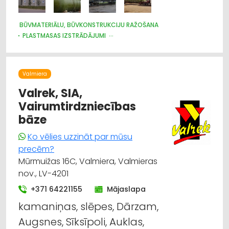
BŪVMATERIĀLU, BŪVKONSTRUKCIJU RAŽOŠANA
PLASTMASAS IZSTRĀDĀJUMI
BŪVMATERIĀLU, BŪVKONSTRUKCIJU TIRDZNIECĪBA
Valmiera
Valrek, SIA,
Vairumtirdzniecības
bāze
Ko vēlies uzzināt par mūsu
precēm?
Mūrmuižas 16C, Valmiera, Valmieras
nov., LV-4201
+371 64221155
Mājaslapa
kamaniņas, slēpes, Dārzam,
Augsnes, Sīksīpoli, Auklas,