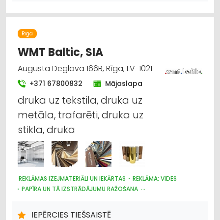
Rīga
WMT Baltic, SIA
Augusta Deglava 166B, Rīga, LV-1021
+371 67800832
Mājaslapa
druka uz tekstila, druka uz
metāla, trafarēti, druka uz
stikla, druka
REKLĀMAS IZEJMATERIĀLI UN IEKĀRTAS
REKLĀMA: VIDES
PAPĪRA UN TĀ IZSTRĀDĀJUMU RAŽOŠANA
POLIGRĀFIJAS PAKALPOJUMI
REKLĀMA
TIRDZNIECĪBAS IEKĀRTAS
IEPĒRCIES TIEŠSAISTĒ