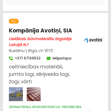
SILTUMAPGĀDE UN SILTUMTĪKLI
Rīga
Kompānija Avotiņi, SIA
Lielākais būvmateriālu tirgotājs
Latvijā N.1
Rustēnu 1, Rīga, LV-1073
+371 67139532
Mājaslapa
celtniecības materiāli,
jumta logi, sērijveida logi,
žogi, vārti
BŪVMATERIĀLU, BŪVKONSTRUKCIJU TIRDZNIECĪBA