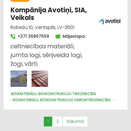
Kompānija Avotiņi, SIA,
Veikals
Robežu 10, Ventspils, LV-3601
+371 26807559
Mājaslapa
celtniecības materiāli,
jumta logi, sērijveida logi,
žogi, vārti
BŪVMATERIĀLU, BŪVKONSTRUKCIJU TIRDZNIECĪBA
BŪVMATERIĀLU, BŪVKONSTRUKCIJU VAIRUMTIRDZNIECĪBA
BŪVMATERIĀLU, BŪVKONSTRUKCIJU RAŽOŠANA
JUMTU SEGUMI
METĀLIZSTRĀDĀJUMI
DURVIS, LOGI
METĀLA TIRDZNIECĪBA
METĀLAPSTRĀDE
VĀRTI, ŽOGI
1
2
Nākamā
INTERNETVEIKALI, E-KOMERCIJA
APDARES MATERIĀLI: TIRDZNIECĪBA