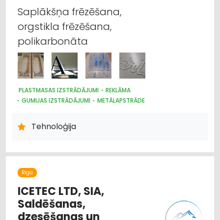
Saplākšņa frēzēšana,
orgstikla frēzēšana,
polikarbonāta
PLASTMASAS IZSTRĀDĀJUMI
REKLĀMA
GUMIJAS IZSTRĀDĀJUMI
METĀLAPSTRĀDE
Tehnoloģija
Rīga
ICETEC LTD, SIA,
Saldēšanas,
dzesēšanas un