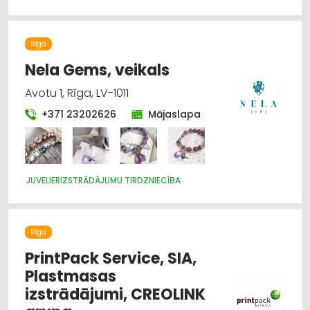
MĒBEĻU RAŽOŠANA, MĒBEĻU SAGATAVES
Rīga
Nela Gems, veikals
Avotu 1, Rīga, LV-1011
+371 23202626
Mājaslapa
JUVELIERIZSTRĀDĀJUMU TIRDZNIECĪBA
Rīga
PrintPack Service, SIA,
Plastmasas
izstrādājumi, CREOLINK