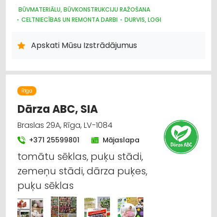
BŪVMATERIĀLU, BŪVKONSTRUKCIJU RAŽOŠANA
CELTNIECĪBAS UN REMONTA DARBI
DURVIS, LOGI
STIKLS UN STIKLA IZSTRĀDĀJUMU RAŽOŠANA
STIKLINIEKU DARBI
Apskati Mūsu Izstrādājumus
STIKLS UN STIKLA IZSTRĀDĀJUMU TIRDZNIECĪBA
PLASTMASAS IZSTRĀDĀJUMI
Rīga
Dārza ABC, SIA
Braslas 29A, Rīga, LV-1084
+371 25599801
Mājaslapa
tomātu sēklas, puķu stādi,
zemeņu stādi, dārza puķes,
puķu sēklas