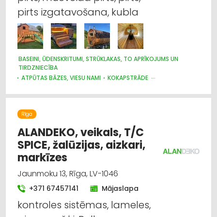
pirts izgatavošana, kubla
BASEINI, ŪDENSKRITUMI, STRŪKLAKAS, TO APRĪKOJUMS UN
TIRDZNIECĪBA
ATPŪTAS BĀZES, VIESU NAMI
KOKAPSTRĀDE
GALDNIEKU DARBI
DURVIS, LOGI
MĒBEĻU RAŽOŠANA, MĒBEĻU SAGATAVES
MĒBEĻU TIRDZNIECĪBA
Rīga
ALANDEKO, veikals, T/C
SPICE, žalūzijas, aizkari,
markīzes
Jaunmoku 13, Rīga, LV-1046
+371 67457141
Mājaslapa
kontroles sistēmas, lameles,