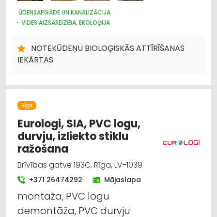
ŪDENSAPGĀDE UN KANALIZĀCIJA
VIDES AIZSARDZĪBA, EKOLOĢIJA
CELTNIECĪBAS UN REMONTA DARBI
ARHITEKTŪRA, PROJEKTĒŠANA
SŪKŅI, PUMPJI, VĀRSTI, VENTIĻI
NOTEKŪDEŅU BIOLOĢISKĀS ATTĪRĪŠANAS
PLASTMASAS IZSTRĀDĀJUMI
METĀLIZSTRĀDĀJUMI
IEKĀRTAS
Rīga
Eurologi, SIA, PVC logu,
durvju, izliekto stiklu
ražošana
Brīvības gatve 193C, Rīga, LV-1039
+371 26474292
Mājaslapa
montāža, PVC logu
demontāža, PVC durvju