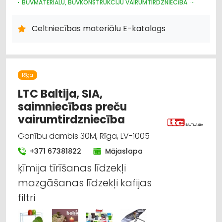
BŪVMATERIĀLU, BŪVKONSTRUKCIJU VAIRUMTIRDZNIECĪBA
BŪVMATERIĀLU, BŪVKONSTRUKCIJU RAŽOŠANA
JUMTU SEGUMI
METĀLIZSTRĀDĀJUMI
DURVIS, LOGI
Celtniecības materiālu E-katalogs
METĀLA TIRDZNIECĪBA
METĀLAPSTRĀDE
VĀRTI, ŽOGI
INTERNETVEIKALI, E-KOMERCIJA
CELTNIECĪBAS UN REMONTA DARBI
APDARES MATERIĀLI: TIRDZNIECĪBA
Rīga
LTC Baltija, SIA,
saimniecības preču
vairumtirdzniecība
Ganību dambis 30M, Rīga, LV-1005
+371 67381822
Mājaslapa
ķīmija tīrīšanas līdzekļi
mazgāšanas līdzekļi kafijas
filtri