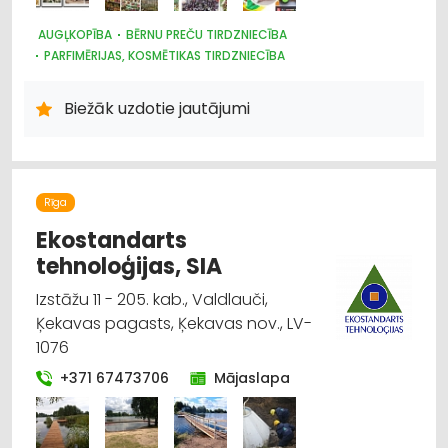
AUGĻKOPĪBA
BĒRNU PREČU TIRDZNIECĪBA
PARFIMĒRIJAS, KOSMĒTIKAS TIRDZNIECĪBA
SUVENĪRI, DĀVANAS
SAIMNIECĪBAS PREČU TIRDZNIECĪBA
HIGIĒNAS PRECES
Biežāk uzdotie jautājumi
ZOOPRECES, DZĪVNIEKU KOPŠANA UN APRŪPE
INTERNETVEIKALI, E-KOMERCIJA
ĶĪMISKĀS PRECES
HOBIJA PRECES
SĒKLAS UN STĀDI
AGROĶĪMIJA, MĒSLOŠANAS LĪDZEKĻI
DĀRZA TEHNIKA UN INVENTĀRS
Rīga
AUGKOPĪBA UN TEHNISKĀS KULTŪRAS
Ekostandarts
tehnoloģijas, SIA
Izstāžu 11 - 205. kab., Valdlauči,
Ķekavas pagasts, Ķekavas nov., LV-
1076
+371 67473706
Mājaslapa