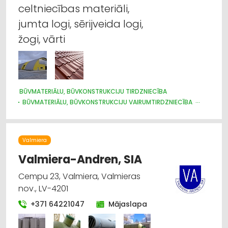
celtniecības materiāli,
Metālizstrādājumi
jumta logi, sērijveida logi,
žogi, vārti
Būvmateriālu, būvkonstrukciju tirdzniecība
Jumtu segumi
Apdares materiāli: tirdzniecība
BŪVMATERIĀLU, BŪVKONSTRUKCIJU TIRDZNIECĪBA
BŪVMATERIĀLU, BŪVKONSTRUKCIJU VAIRUMTIRDZNIECĪBA
Vārti, žogi
BŪVMATERIĀLU, BŪVKONSTRUKCIJU RAŽOŠANA
JUMTU SEGUMI
METĀLIZSTRĀDĀJUMI
DURVIS, LOGI
METĀLA TIRDZNIECĪBA
METĀLAPSTRĀDE
VĀRTI, ŽOGI
Valmiera
INTERNETVEIKALI, E-KOMERCIJA
APDARES MATERIĀLI: TIRDZNIECĪBA
Valmiera-Andren, SIA
Cempu 23, Valmiera, Valmieras
nov., LV-4201
+371 64221047
Mājaslapa