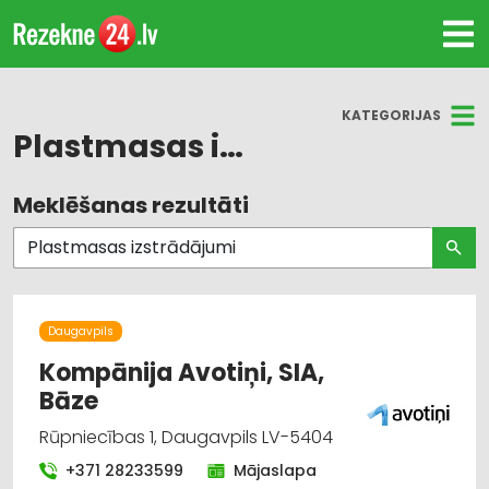
KATEGORIJAS
Plastmasas izstrādājumi
Meklēšanas rezultāti
Visas nozares
Plastmasas izstrādājumi
Durvis, logi
Daugavpils
Internetveikali, e-komercija
Kompānija Avotiņi, SIA,
Bāze
Metālapstrāde
Rūpniecības 1, Daugavpils LV-5404
Būvmateriālu, būvkonstrukciju ražošana
+371 28233599
Mājaslapa