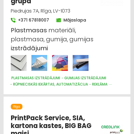
grupa
Piedrujas 7A, Rīga, LV-1073
+371 67818007
Mājaslapa
Plastmasas
materiāli,
plastmasa, gumija, gumijas
izstrādājumi
PLASTMASAS IZSTRĀDĀJUMI
GUMIJAS IZSTRĀDĀJUMI
RŪPNIECISKĀS IEKĀRTAS, AUTOMATIZĀCIJA
REKLĀMA
REKLĀMA: VIDES
METĀLAPSTRĀDE
Rīga
PrintPack Service, SIA,
kartona kastes, BIG BAG
maisi