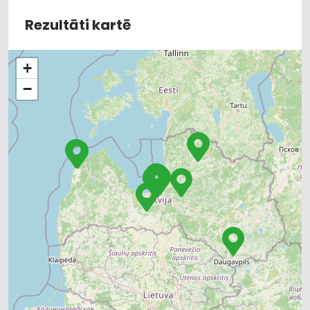
Rezultāti kartē
+
−