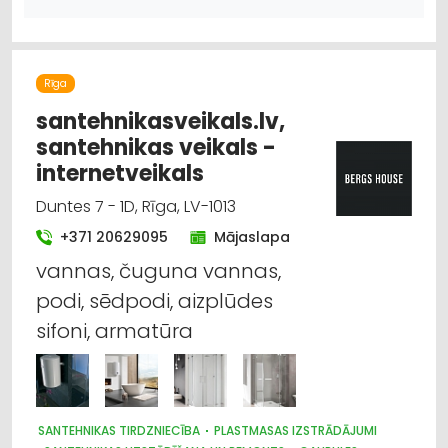
Rīga
santehnikasveikals.lv,
santehnikas veikals -
internetveikals
Duntes 7 - 1D, Rīga, LV-1013
+371 20629095
Mājaslapa
vannas, čuguna vannas,
podi, sēdpodi, aizplūdes
sifoni, armatūra
SANTEHNIKAS TIRDZNIECĪBA
PLASTMASAS IZSTRĀDĀJUMI