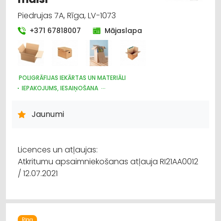
Piedrujas 7A, Rīga, LV-1073
+371 67818007
Mājaslapa
POLIGRĀFIJAS IEKĀRTAS UN MATERIĀLI
IEPAKOJUMS, IESAIŅOŠANA
PAPĪRA UN TĀ IZSTRĀDĀJUMU VAIRUMTIRDZNIECĪBA
PAPĪRA UN TĀ IZSTRĀDĀJUMU TIRDZNIECĪBA
REKLĀMA
Jaunumi
PLASTMASAS IZSTRĀDĀJUMI
REKLĀMAS IZEJMATERIĀLI UN IEKĀRTAS
Licences un atļaujas:
Atkritumu apsaimniekošanas atļauja RI21AA0012
/ 12.07.2021
Rīga