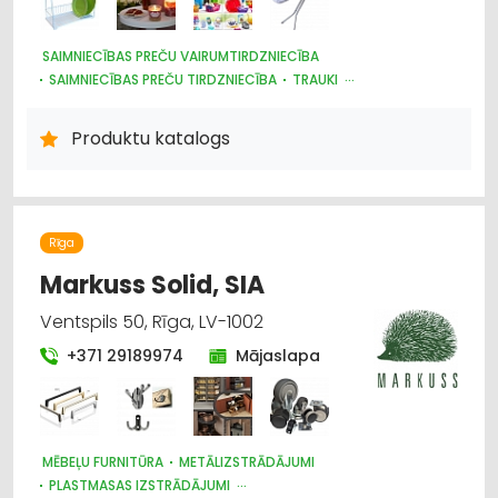
SAIMNIECĪBAS PREČU VAIRUMTIRDZNIECĪBA
SAIMNIECĪBAS PREČU TIRDZNIECĪBA
TRAUKI
PLASTMASAS IZSTRĀDĀJUMI
HIGIĒNAS PRECES
UZKOPŠANAS LĪDZEKĻI UN TEHNIKA, PROFESIONĀLĀ
Produktu katalogs
IEPAKOJUMS, IESAIŅOŠANA
DĀRZA TEHNIKA UN INVENTĀRS
Rīga
Markuss Solid, SIA
Ventspils 50, Rīga, LV-1002
+371 29189974
Mājaslapa
MĒBEĻU FURNITŪRA
METĀLIZSTRĀDĀJUMI
PLASTMASAS IZSTRĀDĀJUMI