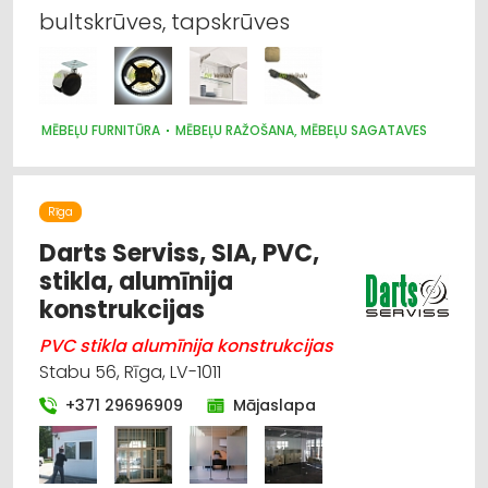
bultskrūves, tapskrūves
MĒBEĻU FURNITŪRA
MĒBEĻU RAŽOŠANA, MĒBEĻU SAGATAVES
Rīga
Darts Serviss, SIA, PVC,
stikla, alumīnija
konstrukcijas
PVC stikla alumīnija konstrukcijas
Stabu 56, Rīga, LV-1011
+371 29696909
Mājaslapa