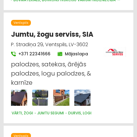
BŪVMATERIĀLU, BŪVKONSTRUKCIJU RAŽOŠANA
JUMTU SEGUMI
METĀLIZSTRĀDĀJUMI
DURVIS, LOGI
METĀLA TIRDZNIECĪBA
METĀLAPSTRĀDE
VĀRTI, ŽOGI
Ventspils
INTERNETVEIKALI, E-KOMERCIJA
APDARES MATERIĀLI: TIRDZNIECĪBA
Jumtu, žogu serviss, SIA
P. Stradiņa 29, Ventspils, LV-3602
+371 22341666
Mājaslapa
palodzes, satekas, ārējās
palodzes, logu palodzes, &
karnīze
VĀRTI, ŽOGI
JUMTU SEGUMI
DURVIS, LOGI
Ventspils