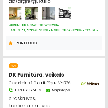
aizsargrežģi, Rullo
AUDUMU UN AIZKARU TIRDZNIECĪBA
ŽALŪZIJAS, AIZKARU STIEŅI
MĒBEĻU TIRDZNIECĪBA
TRAUKI
MARKĪZES
DIZAINS UN INTERJERS; PRIEKŠMETI UN PAKALPOJUMI
PORTFOLIO
APGAISMES TEHNIKAS TIRDZNIECĪBA
SUVENĪRI, DĀVANAS
PAKLĀJI, PAKLĀJU SERVISS
Rīga
DK Furnitūra, veikals
Čiekurkalna 1. līnija 11, Rīga, LV-1026
+371 67367404
Mājaslapa
eiroskrūves,
konfirmātskrūves,