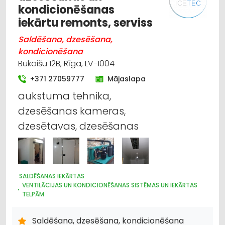
kondicionēšanas
iekārtu remonts, serviss
Saldēšana, dzesēšana,
kondicionēšana
Bukaišu 12B, Rīga, LV-1004
+371 27059777
Mājaslapa
aukstuma tehnika,
dzesēšanas kameras,
dzesētavas, dzesēšanas
SALDĒŠANAS IEKĀRTAS
VENTILĀCIJAS UN KONDICIONĒŠANAS SISTĒMAS UN IEKĀRTAS
TELPĀM
AVĀRIJAS DIENESTI
TIRDZNIECĪBAS IEKĀRTAS
SILTUMTEHNIKA, APKURES IEKĀRTAS
Saldēšana, dzesēšana, kondicionēšana