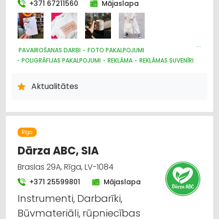
+371 67211560
Mājaslapa
Augkopība un tehniskās kultūras
Augļkopība
PAVAIROŠANAS DARBI
FOTO PAKALPOJUMI
Foto pakalpojumi
POLIGRĀFIJAS PAKALPOJUMI
REKLĀMA
REKLĀMAS SUVENĪRI
REKLĀMA: VIDES
SUVENĪRI, DĀVANAS
PAVAIROŠANAS TEHNIKA
Higiēnas preces
Aktualitātes
Hobija preces
Rīga
Dārza ABC, SIA
Braslas 29A, Rīga, LV-1084
+371 25599801
Mājaslapa
Instrumenti, Darbarīki,
Būvmateriāli, rūpniecības