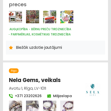
preces
AUGĻKOPĪBA
BĒRNU PREČU TIRDZNIECĪBA
PARFIMĒRIJAS, KOSMĒTIKAS TIRDZNIECĪBA
SUVENĪRI, DĀVANAS
SAIMNIECĪBAS PREČU TIRDZNIECĪBA
HIGIĒNAS PRECES
Biežāk uzdotie jautājumi
ZOOPRECES, DZĪVNIEKU KOPŠANA UN APRŪPE
INTERNETVEIKALI, E-KOMERCIJA
ĶĪMISKĀS PRECES
HOBIJA PRECES
SĒKLAS UN STĀDI
AGROĶĪMIJA, MĒSLOŠANAS LĪDZEKĻI
DĀRZA TEHNIKA UN INVENTĀRS
Rīga
AUGKOPĪBA UN TEHNISKĀS KULTŪRAS
Nela Gems, veikals
Avotu 1, Rīga, LV-1011
+371 23202626
Mājaslapa