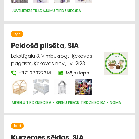
JUVELIERIZSTRĀDĀJUMU TIRDZNIECĪBA
Rīga
Peldošā pilsēta, SIA
Lakstīgalu 3, Vimbukrogs, Ķekavas
pagasts, Ķekavas nov., LV-2123
+371 27022314
Mājaslapa
MĒBEĻU TIRDZNIECĪBA
BĒRNU PREČU TIRDZNIECĪBA
NOMA
Talsi
Kurzemes sēklas, SIA