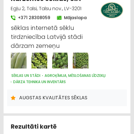
Egļu 2, Talsi, Talsu nov., LV-3201
+371 28308059
Mājaslapa
sēklas internetā sēklu
tirdzniecība Latvijā stādi
dārzam zemeņu
SĒKLAS UN STĀDI
AGROĶĪMIJA, MĒSLOŠANAS LĪDZEKĻI
DĀRZA TEHNIKA UN INVENTĀRS
AUGSTAS KVALITĀTES SĒKLAS
Rezultāti kartē