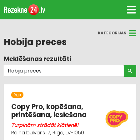
KATEGORIJAS
Hobija preces
Meklēšanas rezultāti
Visas nozares
Agroķīmija, mēslošanas līdzekļi
Bērnu preču tirdzniecība
Rīga
Dārza tehnika un inventārs
Copy Pro, kopēšana,
printēšana, iesiešana
Suvenīri, dāvanas
Turpinām strādāt klātienē!
Raiņa bulvāris 17, Rīga, LV-1050
Sēklas un stādi