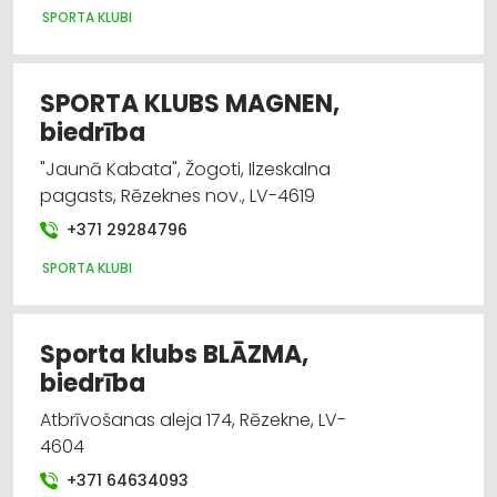
SPORTA KLUBI
SPORTA KLUBS MAGNEN,
biedrība
"Jaunā Kabata", Žogoti, Ilzeskalna
pagasts, Rēzeknes nov., LV-4619
+371 29284796
SPORTA KLUBI
Sporta klubs BLĀZMA,
biedrība
Atbrīvošanas aleja 174, Rēzekne, LV-
4604
+371 64634093