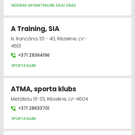
MŪZIKAS UN NAKTSKLUBI, DEJU ZĀLES
Medicīniskā palīdzība: ambulatorā
Medicīniskā palīdzība: netradicionālā
A Training, SIA
Mūzikas un naktsklubi, deju zāles
N. Rancāna 33 - 40, Rēzekne, LV-
4601
Skaistumkopšana
+371 29364196
Sporta un tūrisma preču noma
SPORTA KLUBI
ATMA, sporta klubs
Metālistu 13-33, Rēzekne, LV-4604
+371 28633701
SPORTA KLUBI