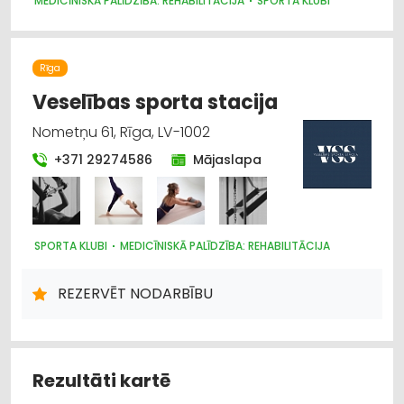
MEDICĪNISKĀ PALĪDZĪBA: REHABILITĀCIJA
SPORTA KLUBI
Rīga
Veselības sporta stacija
Nometņu 61, Rīga, LV-1002
+371 29274586
Mājaslapa
SPORTA KLUBI
MEDICĪNISKĀ PALĪDZĪBA: REHABILITĀCIJA
REZERVĒT NODARBĪBU
Rezultāti kartē