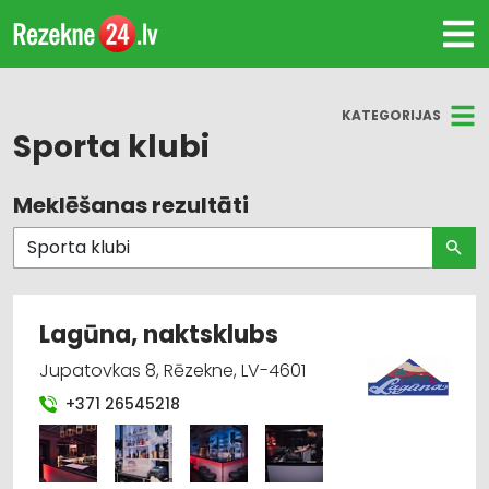
KATEGORIJAS
Sporta klubi
Meklēšanas rezultāti
Visas nozares
Sporta klubi
Medicīniskā palīdzība: rehabilitācija
Lagūna, naktsklubs
Sporta celtnes un bāzes
Jupatovkas 8, Rēzekne, LV-4601
+371 26545218
Jahtklubi un laivu novietnes
Medicīnas ārstu komisijas