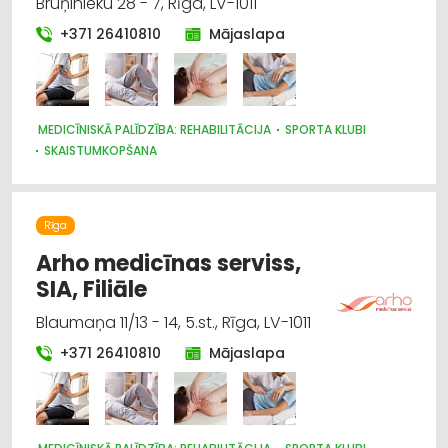
Bruņinieku 28 - 7, Rīga, LV-1011
+371 26410810
Mājaslapa
MEDICĪNISKĀ PALĪDZĪBA: REHABILITĀCIJA
SPORTA KLUBI
SKAISTUMKOPŠANA
Rīga
Arho medicīnas serviss,
SIA, Filiāle
Blaumaņa 11/13 - 14, 5.st., Rīga, LV-1011
+371 26410810
Mājaslapa