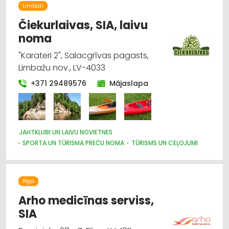
Limbaži
Čiekurlaivas, SIA, laivu
noma
"Karateri 2", Salacgrīvas pagasts,
Limbažu nov., LV-4033
+371 29489576
Mājaslapa
JAHTKLUBI UN LAIVU NOVIETNES
SPORTA UN TŪRISMA PREČU NOMA
TŪRISMS UN CEĻOJUMI
Rīga
Arho medicīnas serviss,
SIA