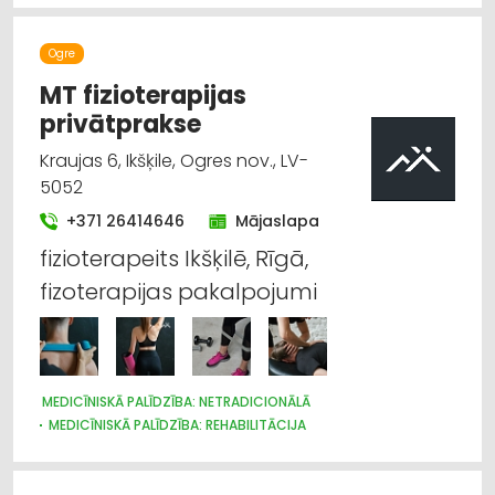
Ogre
MT fizioterapijas
privātprakse
Kraujas 6, Ikšķile, Ogres nov., LV-
5052
+371 26414646
Mājaslapa
fizioterapeits Ikšķilē, Rīgā,
fizoterapijas pakalpojumi
MEDICĪNISKĀ PALĪDZĪBA: NETRADICIONĀLĀ
MEDICĪNISKĀ PALĪDZĪBA: REHABILITĀCIJA
MEDICĪNISKĀ PALĪDZĪBA: AMBULATORĀ
SPORTA KLUBI
MEDICĪNAS ĀRSTU KOMISIJAS